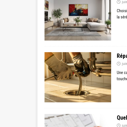
jui
Choisi
la sér
Répa
jui
Une ca
touch
Quel
jui