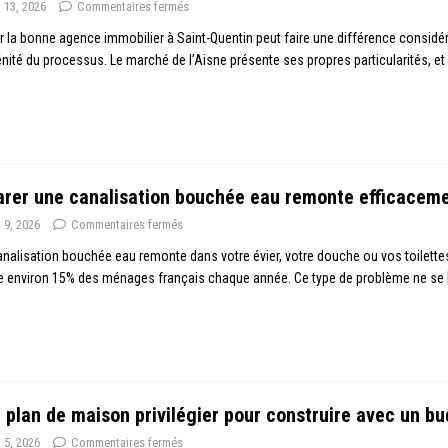
n 13, 2026
Commentaires fermés
r la bonne agence immobilier à Saint-Quentin peut faire une différence considérab
énité du processus. Le marché de l’Aisne présente ses propres particularités, et
rer une canalisation bouchée eau remonte efficacem
n 9, 2026
Commentaires fermés
nalisation bouchée eau remonte dans votre évier, votre douche ou vos toilettes
e environ 15% des ménages français chaque année. Ce type de problème ne se
 plan de maison privilégier pour construire avec un bu
n 5, 2026
Commentaires fermés