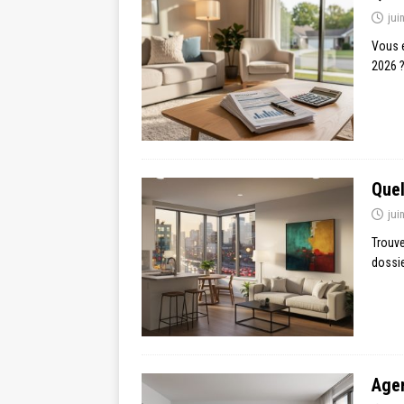
jui
Vous e
2026 ?
Quel
jui
Trouve
dossie
Agen