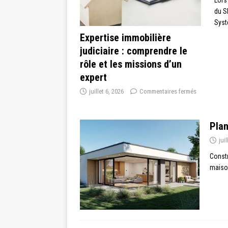
du S
Syst
Expertise immobilière
judiciaire : comprendre le
rôle et les missions d’un
expert
juillet 6, 2026
Commentaires fermés
Plan
jui
Constr
maison