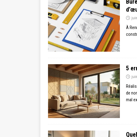
Bure
d’œu
jui
À Renn
constr
5 er
jui
Réalis
de nom
mal e
Quel