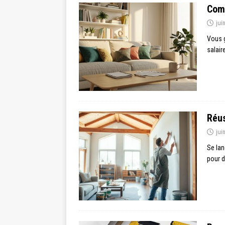
Comb
jui
Vous g
salair
Réus
jui
Se lan
pour d