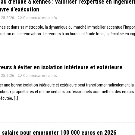
au d’étude à Rennes : valoriser l’expertise en ingénier
vre d’exécution
n 25, 2026
Commentaires fermés
es et dans sa métropole, la dynamique du marché immobilier accentue l’impor
uction ou de rénovation. Le recours à un bureau d’étude local, spécialisé en in
reurs à éviter en isolation intérieure et extérieure
n 25, 2026
Commentaires fermés
er une bonne isolation intérieure et extérieure peut transformer radicalement 
breux propriétaires et même certains professionnels commettent des erreurs qu
xécutée,
[…]
 salaire pour emprunter 100 000 euros en 2026