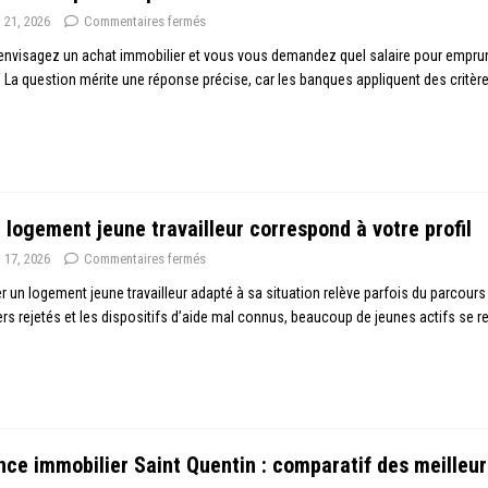
n 21, 2026
Commentaires fermés
nvisagez un achat immobilier et vous vous demandez quel salaire pour emprun
 La question mérite une réponse précise, car les banques appliquent des critère
 logement jeune travailleur correspond à votre profil
n 17, 2026
Commentaires fermés
r un logement jeune travailleur adapté à sa situation relève parfois du parcours 
rs rejetés et les dispositifs d’aide mal connus, beaucoup de jeunes actifs se r
ce immobilier Saint Quentin : comparatif des meilleu