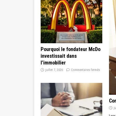
Pourquoi le fondateur McDo
investissait dans
l’immobilier
juillet 7, 2026
Commentaires fermés
Com
j
Lors