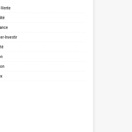
-Vente
ité
ance
er-Investir
ité
on
ion
ux