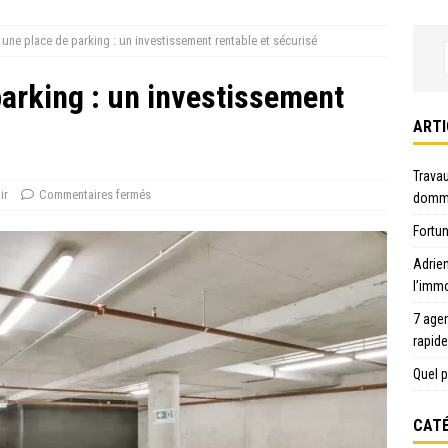
 une place de parking : un investissement rentable et sécurisé
parking : un investissement
ARTI
Travau
ir
Commentaires fermés
domma
Fortun
Adrie
l’immo
7 age
rapid
Quel p
CATÉ