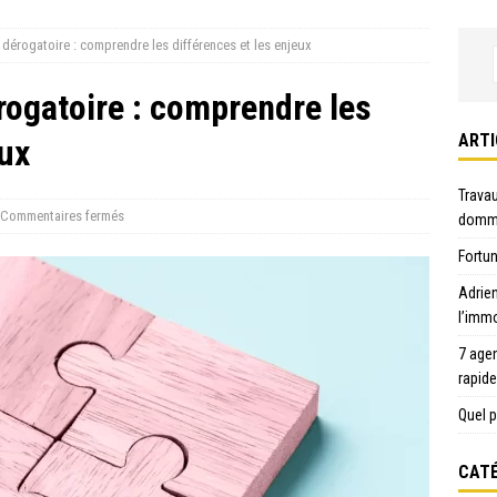
il dérogatoire : comprendre les différences et les enjeux
érogatoire : comprendre les
ARTI
eux
Travau
Commentaires fermés
domma
Fortun
Adrie
l’immo
7 age
rapid
Quel p
CATÉ