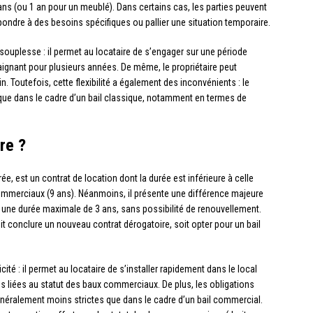
3 ans (ou 1 an pour un meublé). Dans certains cas, les parties peuvent
pondre à des besoins spécifiques ou pallier une situation temporaire.
 souplesse : il permet au locataire de s’engager sur une période
traignant pour plusieurs années. De même, le propriétaire peut
 Toutefois, cette flexibilité a également des inconvénients : le
que dans le cadre d’un bail classique, notamment en termes de
re ?
rée, est un contrat de location dont la durée est inférieure à celle
 commerciaux (9 ans). Néanmoins, il présente une différence majeure
our une durée maximale de 3 ans, sans possibilité de renouvellement.
it conclure un nouveau contrat dérogatoire, soit opter pour un bail
ité : il permet au locataire de s’installer rapidement dans le local
s liées au statut des baux commerciaux. De plus, les obligations
énéralement moins strictes que dans le cadre d’un bail commercial.