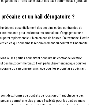
s et garanties offerts par le statut des baux commerciaux (droit au
précaire et un bail dérogatoire ?
ire
dépend essentiellement des besoins et des contraintes de
on intéressante pour les locataires souhaitant s’engager sur une
écupérer rapidement leur bien en cas de besoin. En revanche, il offre
ent en ce qui concerne le renouvellement du contrat et l’indemnité
uations où les parties souhaitent conclure un contrat de location
tut des baux commerciaux. Il est particulièrement indiqué pour les
mporaire ou saisonnière, ainsi que pour les propriétaires désirant
sont deux formes de contrats de location offrant chacune des
précaire permet une plus grande flexibilité pour les parties, mais