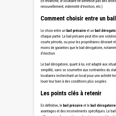
En revanche, le locataire ne bénéficie pas des droit
renouvellement, indemnité d’éviction, etc.).
Comment choisir entre un bail 
Le choix entre un
bail précaire
et un
bail dérogato
chaque partie. Le bail précaire peut être une soluti
courte période, ou pour les propriétaires désirant r
moins de garanties que le bail dérogatoire, notamm
d’éviction.
Le bail dérogatoire, quant à lui, est adapté aux sit
simplifié, sans se soumettre aux contraintes du sta
locataires recherchant un local pour une activité te
louer leur bien à des conditions plus souples.
Les points clés à retenir
En définitive, le
bail précaire
et le
bail dérogatoire
avantages et des inconvénients spécifiques. Le bail 