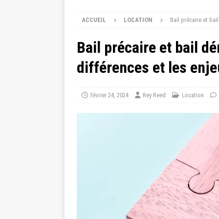
ACCUEIL
LOCATION
Bail précaire et ba
Bail précaire et bail d
différences et les enj
février 24, 2024
Rey Reed
Location