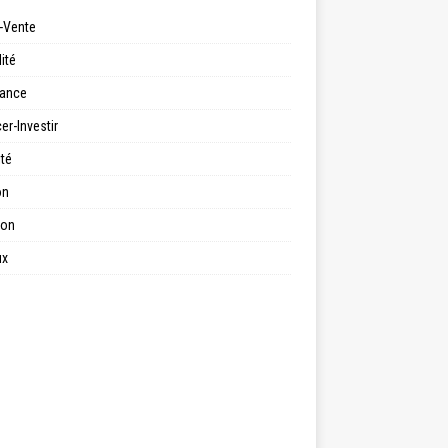
-Vente
ité
ance
er-Investir
ité
on
ion
ux