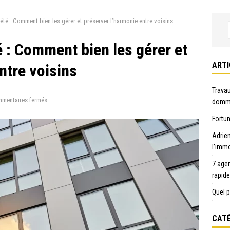
té : Comment bien les gérer et préserver l’harmonie entre voisins
 : Comment bien les gérer et
ARTI
ntre voisins
Travau
mentaires fermés
domma
Fortun
Adrie
l’immo
7 age
rapid
Quel p
CATÉ