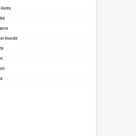
-Vente
ité
ance
er-Investir
ité
on
ion
ux