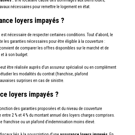
atives :
si le locataire cause des dommages aux biens loués,
travaux nécessaires pour remettre le logement en état.
ance loyers impayés ?
il est nécessaire de respecter certaines conditions. Tout d’abord, le
e les garanties nécessaires pour être éligible à la couverture :
 il convient de comparer les offres disponibles sur le marché et de
 et à son budget.
eut être réalisée auprès d’un assureur spécialisé ou en complément
 étudier les modalités du contrat (franchise, plafond
mauvaises surprises en cas de sinistre.
nce loyers impayés ?
fonction des garanties proposées et du niveau de couverture
ue entre 2 % et 4 % du montant annuel des loyers charges comprises.
 une franchise ou un plafond d’indemnisation moins élevé.
fiscaux liés à la souscription d’une
assurance loyers impayés
. En