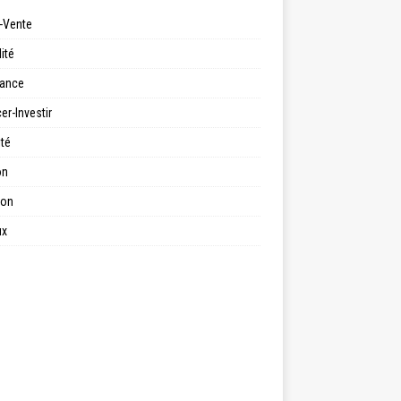
-Vente
ité
ance
er-Investir
ité
on
ion
ux