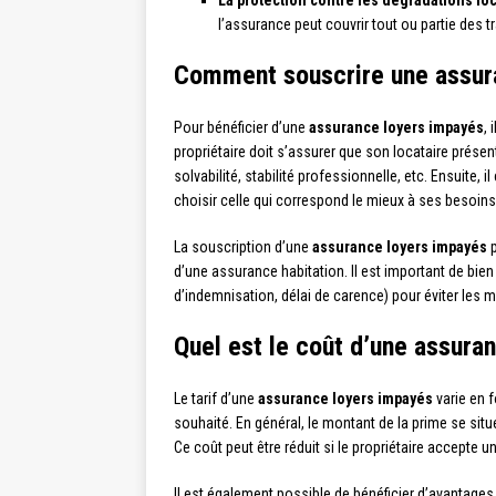
La protection contre les dégradations loc
l’assurance peut couvrir tout ou partie des 
Comment souscrire une assur
Pour bénéficier d’une
assurance loyers impayés
, 
propriétaire doit s’assurer que son locataire présent
solvabilité, stabilité professionnelle, etc. Ensuite,
choisir celle qui correspond le mieux à ses besoins
La souscription d’une
assurance loyers impayés
p
d’une assurance habitation. Il est important de bien
d’indemnisation, délai de carence) pour éviter les 
Quel est le coût d’une assura
Le tarif d’une
assurance loyers impayés
varie en 
souhaité. En général, le montant de la prime se sit
Ce coût peut être réduit si le propriétaire accepte
Il est également possible de bénéficier d’avantages 