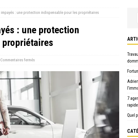
 impayés : une protection indispensable pour les propriétaires
yés : une protection
ARTI
 propriétaires
Travau
Commentaires fermés
domma
Fortun
Adrie
l’immo
7 age
rapid
Quel p
CATÉ