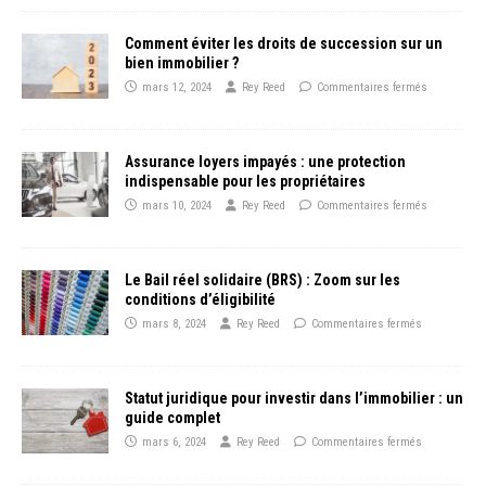
Comment éviter les droits de succession sur un
bien immobilier ?
mars 12, 2024
Rey Reed
Commentaires fermés
Assurance loyers impayés : une protection
indispensable pour les propriétaires
mars 10, 2024
Rey Reed
Commentaires fermés
Le Bail réel solidaire (BRS) : Zoom sur les
conditions d’éligibilité
mars 8, 2024
Rey Reed
Commentaires fermés
Statut juridique pour investir dans l’immobilier : un
guide complet
mars 6, 2024
Rey Reed
Commentaires fermés