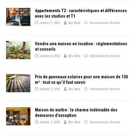
Appartements T2 : caractéristiques et différences
avec les studios et T1
octobre 5, 2023
Rey Reed
Commentaires fermés
Vendre une maison en location : réglementations
et conseils
octobre 4, 2023
Rey Reed
Commentaires fermés
Prix de panneaux solaires pour une maison de 150
m² : tout ce qu’il faut savoir
octobre 3, 2023
Rey Reed
Commentaires fermés
Maison de maître : le charme indéniable des
demeures d’exception
octobre 2, 2023
Rey Reed
Commentaires fermés