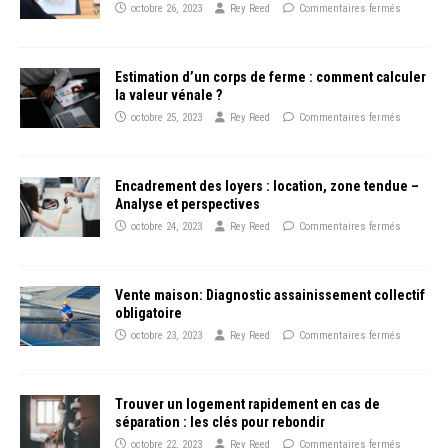
octobre 26, 2023
Rey Reed
Commentaires fermés
Estimation d’un corps de ferme : comment calculer
la valeur vénale ?
octobre 25, 2023
Rey Reed
Commentaires fermés
Encadrement des loyers : location, zone tendue –
Analyse et perspectives
octobre 24, 2023
Rey Reed
Commentaires fermés
Vente maison: Diagnostic assainissement collectif
obligatoire
octobre 23, 2023
Rey Reed
Commentaires fermés
Trouver un logement rapidement en cas de
séparation : les clés pour rebondir
octobre 22, 2023
Rey Reed
Commentaires fermés