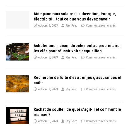
Aide panneaux solaires : subvention, énergie,
électricité – tout ce que vous devez savoir
octobre 9, 2023
Rey Reed
Commentaires fermés
Acheter une maison directement au propriétaire :
les clés pour réussir votre acquisition
octobre 8, 2023
Rey Reed
Commentaires fermés
Recherche de fuite d’eau : enjeux, assurances et
coûts
octobre 7, 2023
Rey Reed
Commentaires fermés
Rachat de soulte : de quoi s’agit-il et comment le
réaliser ?
octobre 6, 2023
Rey Reed
Commentaires fermés