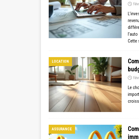
fév
L’inve
revenu
différ
l’auto
Cette 
Comp
LOCATION
budg
fév
Le cho
import
croiss
Comm
ASSURANCE
immo