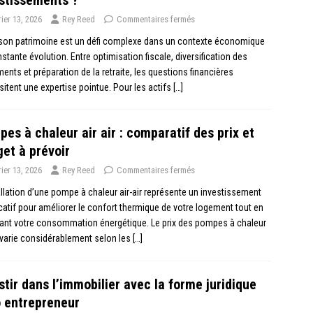
rier 13, 2026
Rey Reed
Commentaires fermés
 son patrimoine est un défi complexe dans un contexte économique
stante évolution. Entre optimisation fiscale, diversification des
ents et préparation de la retraite, les questions financières
itent une expertise pointue. Pour les actifs
[…]
es à chaleur air air : comparatif des prix et
et à prévoir
rier 13, 2026
Rey Reed
Commentaires fermés
allation d’une pompe à chaleur air-air représente un investissement
icatif pour améliorer le confort thermique de votre logement tout en
ant votre consommation énergétique. Le prix des pompes à chaleur
r varie considérablement selon les
[…]
stir dans l’immobilier avec la forme juridique
 entrepreneur