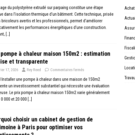
lage du polystyrène extrudé sur parpaing constitue une étape
Achat
ve dans l’isolation thermique d’un bâtiment. Cette technique, prisée
Actual
s bricoleurs avertis et les professionnels, permet d’améliorer
icativement les performances énergétiques d’une construction.
Assur
ant,
[…]
Financ
Fiscal
 pompe à chaleur maison 150m2 : estimation
Gesti
ise et transparente
Locat
rier 17, 2026
Rey Reed
Commentaires fermés
Trava
l Installer une pompe à chaleur dans une maison de 150m2
ente un investissement substantiel qui nécessite une évaluation
euse. Le prix pompe à chaleur maison 150m2 varie généralement
10 000 et 20 000
[…]
quoi choisir un cabinet de gestion de
imoine à Paris pour optimiser vos
stissements ?