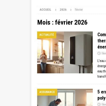
ACCUEIL
2026
février
Mois :
février 2026
Com
ACTUALITÉ
ther
éne
fév
L’eau 
énergé
eau t
transf
5 er
ASSURANCE
poly
fév