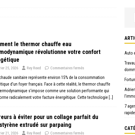
ARTI
ment le thermor chauffe eau
modynamique révolutionne votre confort
Auto e
rgétique
Travau
rier 25, 2026
Rey Reed
Commentaires fermés
domma
chaude sanitaire représente environ 15% de la consommation
Fortun
tique d’un foyer français. Face à cette réalité, le thermor chauffe
Adrie
hermodynamique s’impose comme une solution performante qui
l’immo
orme radicalement votre facture énergétique. Cette technologie
[…]
7 age
rapid
reurs à éviter pour un collage parfait du
styrène extrudé sur parpaing
CATÉ
rier 21, 2026
Rey Reed
Commentaires fermés