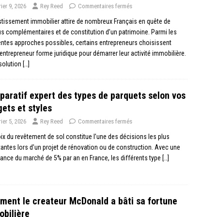
rier 9, 2026
Rey Reed
Commentaires fermés
stissement immobilier attire de nombreux Français en quête de
s complémentaires et de constitution d’un patrimoine. Parmi les
entes approches possibles, certains entrepreneurs choisissent
 entrepreneur forme juridique pour démarrer leur activité immobilière.
solution
[…]
aratif expert des types de parquets selon vos
ets et styles
rier 5, 2026
Rey Reed
Commentaires fermés
ix du revêtement de sol constitue l’une des décisions les plus
antes lors d’un projet de rénovation ou de construction. Avec une
ance du marché de 5% par an en France, les différents type
[…]
ent le createur McDonald a bâti sa fortune
bilière