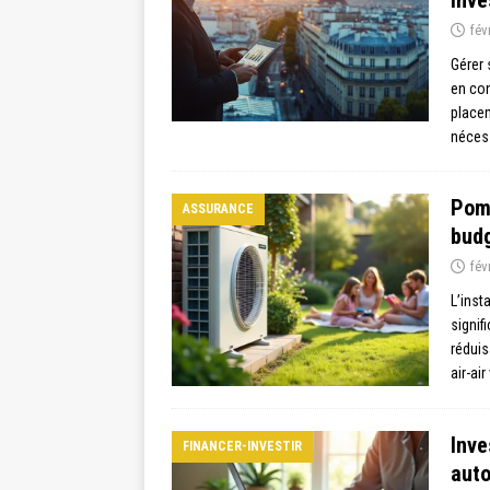
fév
Gérer
en con
placem
nécess
Pomp
ASSURANCE
budg
fév
L’inst
signif
réduis
air-ai
Inve
FINANCER-INVESTIR
auto