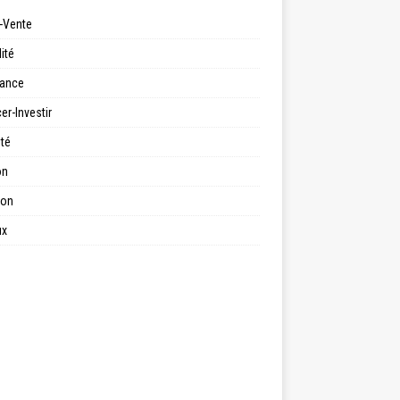
-Vente
ité
ance
er-Investir
ité
on
ion
ux