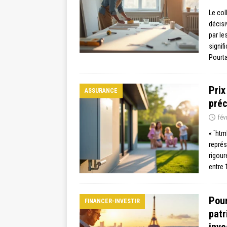
Le col
décisi
par le
signif
Pourt
Prix
ASSURANCE
préc
fév
« `htm
représ
rigour
entre 
Pour
FINANCER-INVESTIR
patr
inve