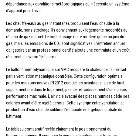
dépendance aux conditions météorologiques qui nécessite un système
d’appoint pour l’hiver.
Les chauffe-eaux au gaz instantanés produisent l’eau chaude à la
demande, sans stockage. Ils conviennent aux logements raccordés au
réseau de gaz naturel. Le coût d’usage reste modéré grâce au prix du
gaz, mais les émissions de CO₂ sont significatives. L’entretien annuel
obligatoire par un professionnel certifié ajoute une contrainte et un coût
récurrent d’environ 150 euros.
Le ballon thermodynamique sur VMC récupère la chaleur de l’air extrait
par la ventilation mécanique contrôlée. Cette configuration optimale
pour les maisons neuves RT2012 cumule les avantages : pas de bruit
supplémentaire dans le logement, pas de refroidissement d’une pièce,
performance maximale. L’air vicié évacué des pièces humides cède ses
calories avant d’être rejeté dehors. Cette synergie entre ventilation et
production d’eau chaude sublime l’efficacité énergétique globale du
bâtiment.
Le tableau comparatif révèle clairement le positionnement du
thermodynamique. Il surpasse le cumulus électrique sur tous les