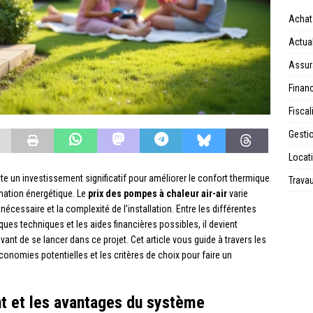
Achat
Actual
Assur
Financ
Fiscal
Gesti
Locat
nte un investissement significatif pour améliorer le confort thermique
Trava
mation énergétique. Le
prix des pompes à chaleur air-air
varie
cessaire et la complexité de l’installation. Entre les différentes
ues techniques et les aides financières possibles, il devient
ant de se lancer dans ce projet. Cet article vous guide à travers les
onomies potentielles et les critères de choix pour faire un
t et les avantages du système