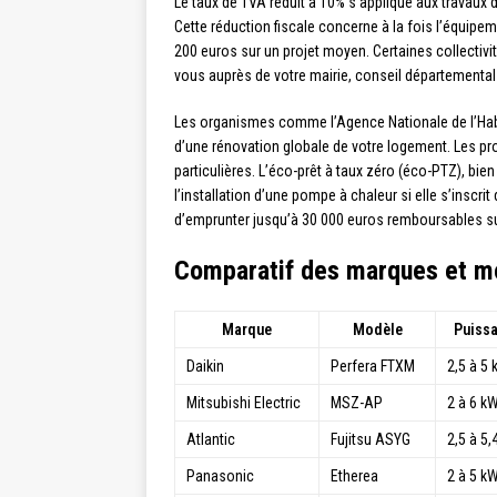
Le taux de TVA réduit à 10% s’applique aux travaux
Cette réduction fiscale concerne à la fois l’équipe
200 euros sur un projet moyen. Certaines collectivi
vous auprès de votre mairie, conseil départemental 
Les organismes comme l’Agence Nationale de l’Habit
d’une rénovation globale de votre logement. Les prop
particulières. L’éco-prêt à taux zéro (éco-PTZ), bien
l’installation d’une pompe à chaleur si elle s’inscr
d’emprunter jusqu’à 30 000 euros remboursables su
Comparatif des marques et m
Marque
Modèle
Puiss
Daikin
Perfera FTXM
2,5 à 5
Mitsubishi Electric
MSZ-AP
2 à 6 k
Atlantic
Fujitsu ASYG
2,5 à 5,
Panasonic
Etherea
2 à 5 k