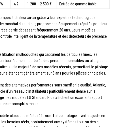
 kW
4,2
1 200 – 2 500 €
Entrée de gamme fiable
pes à chaleur air-air grâce à leur expertise technologique
ader mondial du secteur, propose des équipements réputés pour leur
es durées de vie dépassant fréquemment 20 ans. Leurs modèles
ntrôle intelligent de la température et des détecteurs de présence
filtration multicouches qui capturent les particules fines, les
 particulièrement appréciée des personnes sensibles ou allergiques.
tive sur la majorité de ses modèles récents, permettant le pilotage
eur s’étendent généralement sur 5 ans pour les pièces principales.
nt des alternatives performantes sans sacrifier la qualité. Atlantic,
cie d’un réseau d’installateurs particulièrement dense sur le
annage. Les modèles LG Standard Plus affichent un excellent rapport
lations monosplit simples.
odèle classique mérite réflexion. La technologie inverter ajuste en
es besoins réels, contrairement aux systèmes tout ou rien qui