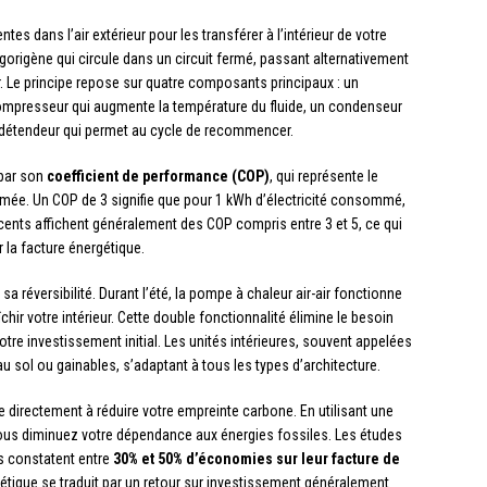
tes dans l’air extérieur pour les transférer à l’intérieur de votre
rigorigène qui circule dans un circuit fermé, passant alternativement
ur. Le principe repose sur quatre composants principaux : un
compresseur qui augmente la température du fluide, un condenseur
 un détendeur qui permet au cycle de recommencer.
par son
coefficient de performance (COP)
, qui représente le
ommée. Un COP de 3 signifie que pour 1 kWh d’électricité consommé,
écents affichent généralement des COP compris entre 3 et 5, ce qui
 la facture énergétique.
 réversibilité. Durant l’été, la pompe à chaleur air-air fonctionne
hir votre intérieur. Cette double fonctionnalité élimine le besoin
otre investissement initial. Les unités intérieures, souvent appelées
u sol ou gainables, s’adaptant à tous les types d’architecture.
ue directement à réduire votre empreinte carbone. En utilisant une
vous diminuez votre dépendance aux énergies fossiles. Les études
s constatent entre
30% et 50% d’économies sur leur facture de
rgétique se traduit par un retour sur investissement généralement