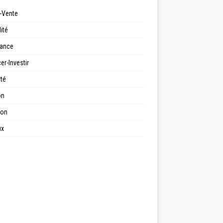
-Vente
ité
ance
er-Investir
ité
on
ion
ux