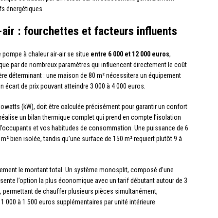
ifs énergétiques.
air : fourchettes et facteurs influents
e pompe à chaleur air-air se situe
entre 6 000 et 12 000 euros
,
lique par de nombreux paramètres qui influencent directement le coût
ritère déterminant : une maison de 80 m² nécessitera un équipement
 écart de prix pouvant atteindre 3 000 à 4 000 euros.
owatts (kW), doit être calculée précisément pour garantir un confort
alise un bilan thermique complet qui prend en compte l’isolation
e d’occupants et vos habitudes de consommation. Une puissance de 6
 bien isolée, tandis qu’une surface de 150 m² requiert plutôt 9 à
blement le montant total. Un système monosplit, composé d’une
présente l’option la plus économique avec un tarif débutant autour de 3
s, permettant de chauffer plusieurs pièces simultanément,
1 000 à 1 500 euros supplémentaires par unité intérieure