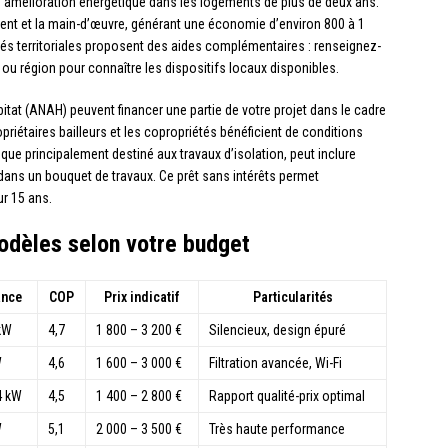
 d’amélioration énergétique dans les logements de plus de deux ans.
ment et la main-d’œuvre, générant une économie d’environ 800 à 1
tés territoriales proposent des aides complémentaires : renseignez-
ou région pour connaître les dispositifs locaux disponibles.
at (ANAH) peuvent financer une partie de votre projet dans le cadre
riétaires bailleurs et les copropriétés bénéficient de conditions
 que principalement destiné aux travaux d’isolation, peut inclure
it dans un bouquet de travaux. Ce prêt sans intérêts permet
r 15 ans.
odèles selon votre budget
ance
COP
Prix indicatif
Particularités
 kW
4,7
1 800 – 3 200 €
Silencieux, design épuré
W
4,6
1 600 – 3 000 €
Filtration avancée, Wi-Fi
4 kW
4,5
1 400 – 2 800 €
Rapport qualité-prix optimal
W
5,1
2 000 – 3 500 €
Très haute performance