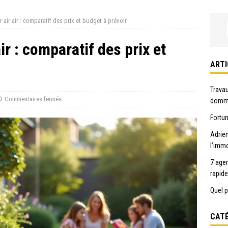
air air : comparatif des prix et budget à prévoir
r : comparatif des prix et
ARTI
Travau
Commentaires fermés
domma
Fortun
Adrie
l’immo
7 age
rapid
Quel p
CATÉ