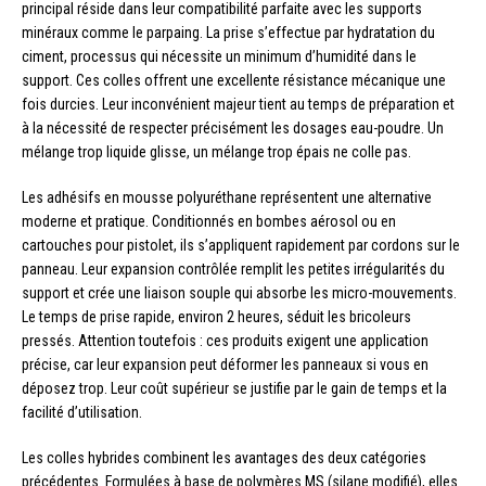
principal réside dans leur compatibilité parfaite avec les supports
minéraux comme le parpaing. La prise s’effectue par hydratation du
ciment, processus qui nécessite un minimum d’humidité dans le
support. Ces colles offrent une excellente résistance mécanique une
fois durcies. Leur inconvénient majeur tient au temps de préparation et
à la nécessité de respecter précisément les dosages eau-poudre. Un
mélange trop liquide glisse, un mélange trop épais ne colle pas.
Les adhésifs en mousse polyuréthane représentent une alternative
moderne et pratique. Conditionnés en bombes aérosol ou en
cartouches pour pistolet, ils s’appliquent rapidement par cordons sur le
panneau. Leur expansion contrôlée remplit les petites irrégularités du
support et crée une liaison souple qui absorbe les micro-mouvements.
Le temps de prise rapide, environ 2 heures, séduit les bricoleurs
pressés. Attention toutefois : ces produits exigent une application
précise, car leur expansion peut déformer les panneaux si vous en
déposez trop. Leur coût supérieur se justifie par le gain de temps et la
facilité d’utilisation.
Les colles hybrides combinent les avantages des deux catégories
précédentes. Formulées à base de polymères MS (silane modifié), elles