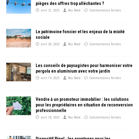
pièges des offres trop alléchantes ?
avril 21, 2023
Rey Reed
Commentaires fermés
Le patrimoine foncier et les enjeux de la mixité
sociale
avril 20, 2023
Rey Reed
Commentaires fermés
Les conseils de paysagistes pour harmoniser votre
pergola en aluminium avec votre jardin
avril 19, 2023
Rey Reed
Commentaires fermés
Vendre à un promoteur immobilier : les solutions
pour les propriétaires en situation de reconversion
professionnelle
avril 18, 2023
Rey Reed
Commentaires fermés
Dispositif Pinel : les avantages pour les