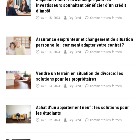
investisseurs souhaitant bénéficier d’un crédit
d’impôt
avril 15, 2023
Rey Reed
Commentaires fermés
Assurance emprunteur et changement de situation
personnelle : comment adapter votre contrat ?
avril 14, 2023
Rey Reed
Commentaires fermés
Vendre un terrain en situation de divorce: les
solutions pour les propriétaires
avril 13, 2023
Rey Reed
Commentaires fermés
Achat d’un appartement neuf : les solutions pour
les étudiants
avril 12, 2023
Rey Reed
Commentaires fermés