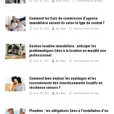
avril 30, 2023
Alain Perez
Commentaires fermés
Comment les frais de commission d’agence
immobilière varient-ils selon le type de contrat ?
avril 30, 2023
Rey Reed
Commentaires fermés
Gestion locative immobilière : anticiper les
problématiques liées à la location en meublé non
professionnel
avril 29, 2023
Rey Reed
Commentaires fermés
Comment bien évaluer les avantages et les
inconvénients des investissements locatifs en
résidence seniors ?
avril 28, 2023
Rey Reed
Commentaires fermés
Plombier : les obligations liées à l’installation d’un