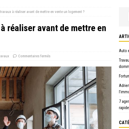
 travaux à réaliser avant de mettre en vente un logement ?
 à réaliser avant de mettre en
ARTI
Auto e
ravaux
Commentaires fermés
Travau
domma
Fortun
Adrie
l’immo
7 age
rapid
CATÉ