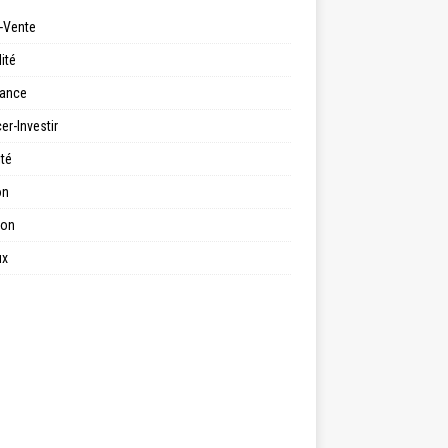
-Vente
ité
ance
er-Investir
ité
on
ion
ux