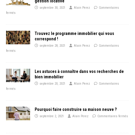
gestion locative
septembre 30, 2021
Alain Perez
Commentaires
fermés
Trouvez le programme immobilier qui vous
correspond !
septembre 28, 2021
Alain Perez
Commentaires
fermés
Les astuces à connaître dans vos recherches de
bien immobilier
septembre 20, 2021
Alain Perez
Commentaires
fermés
Pourquoi faire construire sa maison neuve ?
septembre 2, 2021
Alain Perez
Commentaires fermés