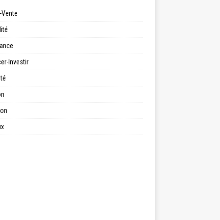
-Vente
ité
ance
er-Investir
ité
on
ion
ux