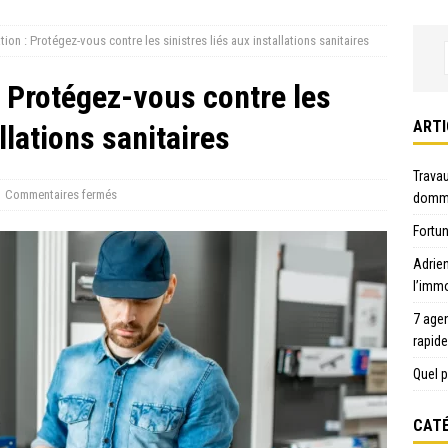
ion : Protégez-vous contre les sinistres liés aux installations sanitaires
: Protégez-vous contre les
ARTI
llations sanitaires
Travau
Commentaires fermés
domma
Fortun
Adrie
l’immo
7 age
rapid
Quel p
CATÉ