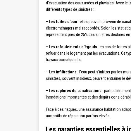
d’évacuation des eaux usées et pluviales. Avec le te
différents types de sinistres :
– Les
fuites d’eau
: elles peuvent provenir de can
électroménagers mal raccordés. Selon les statistiq
représentent près de 25% des sinistres déclarés en
– Les
refoulements d’égouts
: en cas de fortes p
refluer dans le logement par les évacuations. Ce t
travaux conséquents.
– Les
infiltrations
: l’eau peut s’infiltrer par les 
sinistres, souvent insidieux, peuvent entraîner le d
– Les
ruptures de canalisations
: particulièrement
inondations importantes et des dégâts considérabl
Face à ces risques, une assurance habitation adapté
aux coûts de réparation parfois élevés.
Les garanties essentielles à i