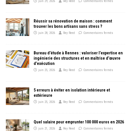
juin 29, 2026
Rey Reed
Commentaires fermés
Réussir sa rénovation de maison : comment
trouver les bons artisans sans stress ?
juin 28, 2026
Rey Reed
Commentaires fermés
Bureau d’étude à Rennes : valoriser l’expertise en
ingénierie des structures et en maîtrise d’œuvre
d’exécution
juin 25, 2026
Rey Reed
Commentaires fermés
5 erreurs à éviter en isolation intérieure et
extérieure
juin 25, 2026
Rey Reed
Commentaires fermés
Quel salaire pour emprunter 100 000 euros en 2026
juin 21, 2026
Rey Reed
Commentaires fermés