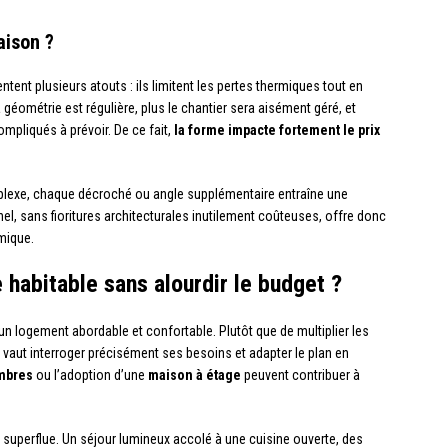
aison ?
ntent plusieurs atouts : ils limitent les pertes thermiques tout en
la géométrie est régulière, plus le chantier sera aisément géré, et
mpliqués à prévoir. De ce fait,
la forme impacte fortement le prix
lexe, chaque décroché ou angle supplémentaire entraîne une
l, sans fioritures architecturales inutilement coûteuses, offre donc
omique.
habitable sans alourdir le budget ?
’un logement abordable et confortable. Plutôt que de multiplier les
 vaut interroger précisément ses besoins et adapter le plan en
mbres
ou l’adoption d’une
maison à étage
peuvent contribuer à
e superflue. Un séjour lumineux accolé à une cuisine ouverte, des