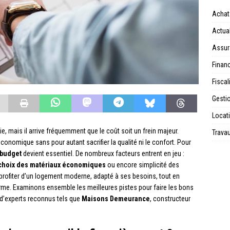
Achat
Actual
Assur
Financ
Fiscal
Gesti
Locat
e, mais il arrive fréquemment que le coût soit un frein majeur.
Trava
onomique sans pour autant sacrifier la qualité ni le confort. Pour
 budget
devient essentiel. De nombreux facteurs entrent en jeu :
choix des matériaux économiques
ou encore simplicité des
profiter d’un logement moderne, adapté à ses besoins, tout en
terme. Examinons ensemble les meilleures pistes pour faire les bons
 d’experts reconnus tels que
Maisons Demeurance
, constructeur