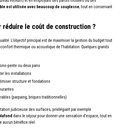
ureau évolutif) et en employant des parois mobiles ou des
able est utilisée avec beaucoup de souplesse
, tout en conservant
 réduire le coût de construction ?
qualité. L’objectif principal est de maximiser la gestion du budget tout
 confort thermique ou acoustique de l’habitation. Quelques grands
no-pente ou deux pans
ter les installations
timiser structure et fondations
ourantes
ables (parpaing, briques traditionnelles)
itation judicieuse des surfaces, privilégiant par exemple
plafond
dans le séjour pour donner une sensation d’espace, tout en
e aucun bénéfice réel.