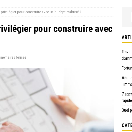
privilégier pour construire avec un budget maîtrisé ?
ivilégier pour construire avec
ARTI
Travau
mentaires fermés
domma
Fortun
Adrie
l’immo
7 age
rapid
Quel p
CATÉ