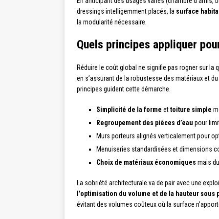
En anticipant des usages variés (chambre d’amis, b
dressings intelligemment placés, la
surface habit
la modularité nécessaire.
Quels principes appliquer pour
Réduire le coût global ne signifie pas rogner sur la 
en s’assurant de la robustesse des matériaux et du
principes guident cette démarche.
Simplicité de la forme
et
toiture simple
mo
Regroupement des pièces d’eau
pour limi
Murs porteurs alignés verticalement pour op
Menuiseries standardisées et dimensions c
Choix de matériaux économiques
mais dur
La sobriété architecturale va de pair avec une explo
l’optimisation du volume et de la hauteur sous 
évitant des volumes coûteux où la surface n’apport