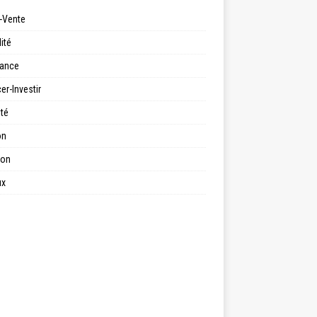
-Vente
ité
ance
er-Investir
ité
on
ion
ux