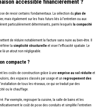
maison accessible financièrement ?
pose de revoir certains fondamentaux. La sélection du
plan de
ier, mais également sur les frais futurs liés à l’entretien ou aux
rent particulièrement déterminants, parmi lesquels
la compacité
tent de réduire notablement la facture sans nuire au bien-être. Il
référer la
simplicité structurelle
et viser l’efficacité spatiale. Le
 là un atout non négligeable.
son compacte ?
nt les coûts de construction grâce à une
emprise au sol réduite
et
couloirs, des espaces classés par usage et un
regroupement des
 l’installation de tous les réseaux, ce qui se traduit par des
cité ou le chauffage.
. Par exemple, regrouper la cuisine, la salle de bains et les
ificativement le coût de pose des conduits et simplifie l’entretien