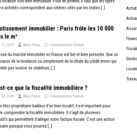
 location son bien immobilier. Pour en profiter, il faut que les types
ns achetés correspondent aux critères cités par les textes
[…]
Achat
Actual
stissement immobilier : Paris frôle les 10 000
Assur
s le m²
Financ
n 17, 2019
Alain Perez
Commentaires fermés
Fiscal
sse du marché immobilier en France est bel et bien présente. Que ce
Gesti
 cause de la tendance ou simplement de la chute du crédit immo qui
ble pas vouloir se stabiliser,
[…]
Locat
Trava
st-ce que la fiscalité immobilière ?
n 14, 2019
Alain Perez
Commentaires fermés
s êtes propriétaire-bailleur d’un bien locatif, il est important pour
e comprendre la fiscalité immobilière. Il s’agit de plusieurs
itifs qui permettent d’alléger votre facture fiscale. C’est une action
saire puisque vous pourrez
[…]