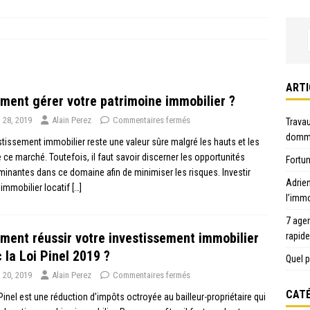
ARTI
ent gérer votre patrimoine immobilier ?
n 28, 2019
Alain Perez
Commentaires fermés
Travau
domma
stissement immobilier reste une valeur sûre malgré les hauts et les
 ce marché. Toutefois, il faut savoir discerner les opportunités
Fortun
inantes dans ce domaine afin de minimiser les risques. Investir
Adrie
’immobilier locatif
[…]
l’immo
7 age
ent réussir votre investissement immobilier
rapid
 la Loi Pinel 2019 ?
Quel p
n 20, 2019
Alain Perez
Commentaires fermés
CATÉ
 Pinel est une réduction d’impôts octroyée au bailleur-propriétaire qui