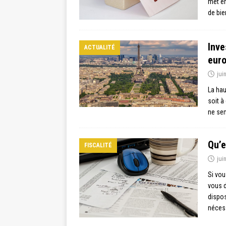
met en
de bie
Inve
ACTUALITÉ
euro
jui
La hau
soit à
ne sem
Qu’e
FISCALITÉ
jui
Si vou
vous d
dispos
néces