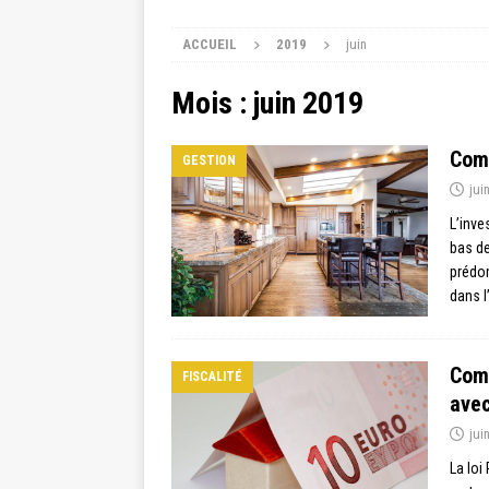
ACCUEIL
2019
juin
Mois :
juin 2019
Comm
GESTION
jui
L’inve
bas de
prédom
dans l
Comm
FISCALITÉ
avec
jui
La loi