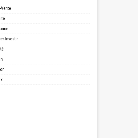
-Vente
ité
ance
er-Investir
ité
on
ion
ux