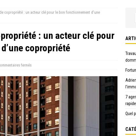
 de copropriété : un acteur clé pour le bon fonctionnement d’une
propriété : un acteur clé pour
ARTI
 d’une copropriété
Travau
domma
ommentaires fermés
Fortun
Adrie
l’immo
7 age
rapid
Quel p
CATÉ