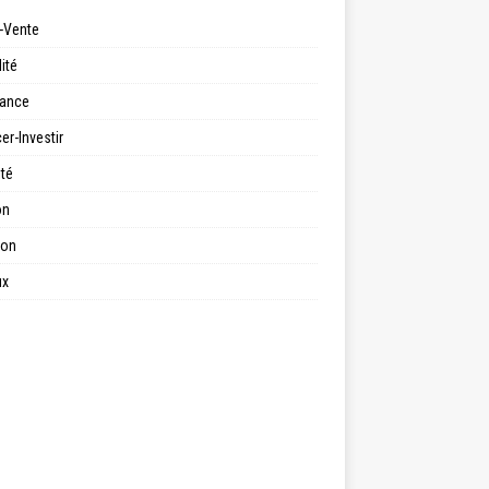
-Vente
ité
ance
er-Investir
ité
on
ion
ux