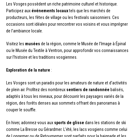
Les Vosges possèdent un riche patrimoine culturel et historique.
Participez aux
événements locaux
tels que les marchés de
producteurs, les fêtes de village ou les festivals saisonniers. Ces
occasions sont idéales pour rencontrer vos voisins et vous imprégner
de l’ambiance locale.
Visitez les
musées
de la région, comme le Musée de l’Image à Épinal
ou le Musée du Textile à Ventron, pour approfondir vos connaissances
sur l’histoire et les traditions vosgiennes.
Exploration de la nature
:
Les Vosges sont un paradis pour les amateurs de nature et d’activités
de plein air. Profitez des nombreux
sentiers de randonnée
balisés,
adaptés à tous les niveaux, pour découvrir les paysages variés de la
région, des forêts denses aux sommets offrant des panoramas à
couper le souffle.
En hiver, adonnez-vous aux
sports de glisse
dans les stations de ski
comme La Bresse ou Gérardmer. L’été, les lacs vosgiens comme celui
de Longemer ou de Retournemer sont parfaits pour la baignade et les