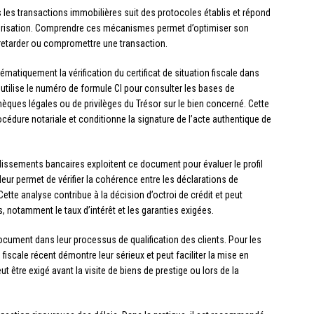
 les transactions immobilières suit des protocoles établis et répond
écurisation. Comprendre ces mécanismes permet d’optimiser son
 retarder ou compromettre une transaction.
ématiquement la vérification du certificat de situation fiscale dans
utilise le numéro de formule CI pour consulter les bases de
èques légales ou de privilèges du Trésor sur le bien concerné. Cette
rocédure notariale et conditionne la signature de l’acte authentique de
lissements bancaires exploitent ce document pour évaluer le profil
eur permet de vérifier la cohérence entre les déclarations de
Cette analyse contribue à la décision d’octroi de crédit et peut
 notamment le taux d’intérêt et les garanties exigées.
cument dans leur processus de qualification des clients. Pour les
 fiscale récent démontre leur sérieux et peut faciliter la mise en
 être exigé avant la visite de biens de prestige ou lors de la