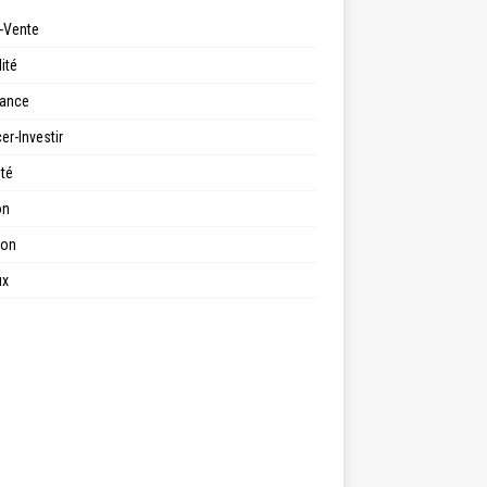
-Vente
ité
ance
er-Investir
ité
on
ion
ux