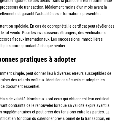
e gestion rigoureuse des délais. Dans la pratique, il est recommandé
e processus de transaction, idéalement moins d’un mois avant la
vellements et garantit l’actualité des informations présentées.
tention spéciale. En cas de copropriété, le certificat peut révéler des
e lot vendu. Pour les investisseurs étrangers, des vérifications
ccords fiscaux internationaux. Les successions immobilières
ltiples correspondant à chaque héritier.
 bonnes pratiques à adopter
mment simple, peut donner lieu à diverses erreurs susceptibles de
îner des retards coûteux. Identifier ces écueils et adopter les
e ce document essentiel.
élais de validité. Nombreux sont ceux qui obtiennent leur certificat
vant contraints de le renouveler lorsque sa validité expire avant la
ais supplémentaires et peut créer des tensions entre les parties. La
rtificat en fonction du calendrier prévisionnel de la transaction, en