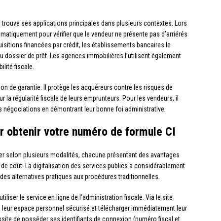
 trouve ses applications principales dans plusieurs contextes. Lors
ématiquement pour vérifier que le vendeur ne présente pas d’arriérés
uisitions financées par crédit, les établissements bancaires le
 dossier de prêt. Les agences immobilières l’utilisent également
ilité fiscale.
n de garantie. Il protège les acquéreurs contre les risques de
ur la régularité fiscale de leurs emprunteurs. Pour les vendeurs, il
les négociations en démontrant leur bonne foi administrative.
r obtenir votre numéro de formule CI
uer selon plusieurs modalités, chacune présentant des avantages
de coût. La digitalisation des services publics a considérablement
des alternatives pratiques aux procédures traditionnelles.
iser le service en ligne de l’administration fiscale. Via le site
à leur espace personnel sécurisé et télécharger immédiatement leur
essite de posséder ses identifiants de connexion (numéro fiscal et