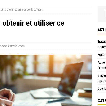
i : obtenir et utiliser ce document
obtenir et utiliser ce
ARTI
Travau
ommentaires fermés
domma
Fortun
Adrie
l’immo
7 age
rapid
Quel p
CATÉ