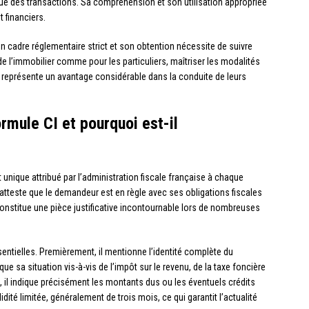
dique des transactions. Sa compréhension et son utilisation appropriée
 financiers.
n cadre réglementaire strict et son obtention nécessite de suivre
e l’immobilier comme pour les particuliers, maîtriser les modalités
I représente un avantage considérable dans la conduite de leurs
rmule CI et pourquoi est-il
 unique attribué par l’administration fiscale française à chaque
l atteste que le demandeur est en règle avec ses obligations fiscales
constitue une pièce justificative incontournable lors de nombreuses
sentielles. Premièrement, il mentionne l’identité complète du
ue sa situation vis-à-vis de l’impôt sur le revenu, de la taxe foncière
 il indique précisément les montants dus ou les éventuels crédits
ité limitée, généralement de trois mois, ce qui garantit l’actualité