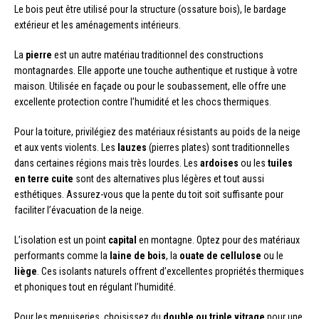
Le bois peut être utilisé pour la structure (ossature bois), le bardage
extérieur et les aménagements intérieurs.
La
pierre
est un autre matériau traditionnel des constructions
montagnardes. Elle apporte une touche authentique et rustique à votre
maison. Utilisée en façade ou pour le soubassement, elle offre une
excellente protection contre l’humidité et les chocs thermiques.
Pour la toiture, privilégiez des matériaux résistants au poids de la neige
et aux vents violents. Les
lauzes
(pierres plates) sont traditionnelles
dans certaines régions mais très lourdes. Les
ardoises
ou les
tuiles
en terre cuite
sont des alternatives plus légères et tout aussi
esthétiques. Assurez-vous que la pente du toit soit suffisante pour
faciliter l’évacuation de la neige.
L’isolation est un point
capital
en montagne. Optez pour des matériaux
performants comme la
laine de bois
, la
ouate de cellulose
ou le
liège
. Ces isolants naturels offrent d’excellentes propriétés thermiques
et phoniques tout en régulant l’humidité.
Pour les menuiseries, choisissez du
double ou triple vitrage
pour une