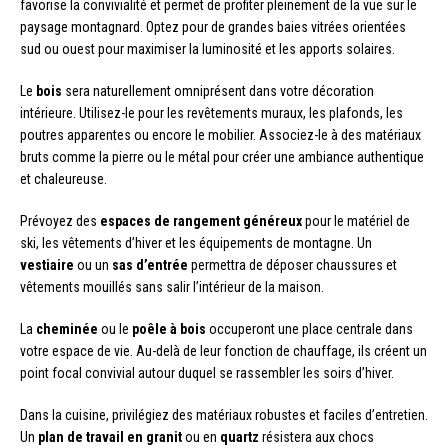
favorise la convivialité et permet de profiter pleinement de la vue sur le
paysage montagnard. Optez pour de grandes baies vitrées orientées
sud ou ouest pour maximiser la luminosité et les apports solaires.
Le
bois
sera naturellement omniprésent dans votre décoration
intérieure. Utilisez-le pour les revêtements muraux, les plafonds, les
poutres apparentes ou encore le mobilier. Associez-le à des matériaux
bruts comme la pierre ou le métal pour créer une ambiance authentique
et chaleureuse.
Prévoyez des
espaces de rangement généreux
pour le matériel de
ski, les vêtements d’hiver et les équipements de montagne. Un
vestiaire
ou un
sas d’entrée
permettra de déposer chaussures et
vêtements mouillés sans salir l’intérieur de la maison.
La
cheminée
ou le
poêle à bois
occuperont une place centrale dans
votre espace de vie. Au-delà de leur fonction de chauffage, ils créent un
point focal convivial autour duquel se rassembler les soirs d’hiver.
Dans la cuisine, privilégiez des matériaux robustes et faciles d’entretien.
Un
plan de travail en granit
ou en
quartz
résistera aux chocs