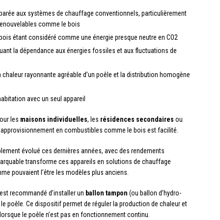
parée aux systèmes de chauffage conventionnels, particulièrement
 renouvelables comme le bois
e bois étant considéré comme une énergie presque neutre en CO2
uant la dépendance aux énergies fossiles et aux fluctuations de
 chaleur rayonnante agréable d’un poêle et la distribution homogène
habitation avec un seul appareil
our les
maisons individuelles
, les
résidences secondaires
ou
l’approvisionnement en combustibles comme le bois est facilité.
blement évolué ces dernières années, avec des rendements
marquable transforme ces appareils en solutions de chauffage
me pouvaient l’être les modèles plus anciens.
 est recommandé d’installer un
ballon tampon
(ou ballon d’hydro-
le poêle. Ce dispositif permet de réguler la production de chaleur et
e lorsque le poêle n’est pas en fonctionnement continu.