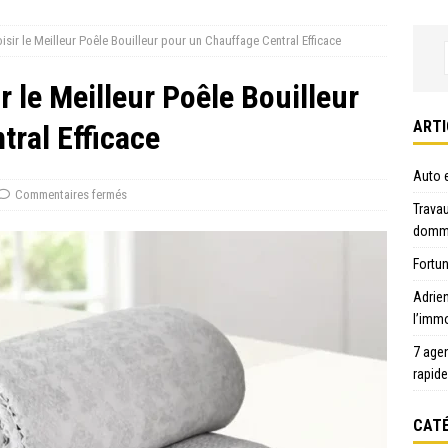
sir le Meilleur Poêle Bouilleur pour un Chauffage Central Efficace
r le Meilleur Poêle Bouilleur
ARTI
tral Efficace
Auto e
Commentaires fermés
Travau
domma
Fortun
Adrie
l’immo
7 age
rapid
CATÉ