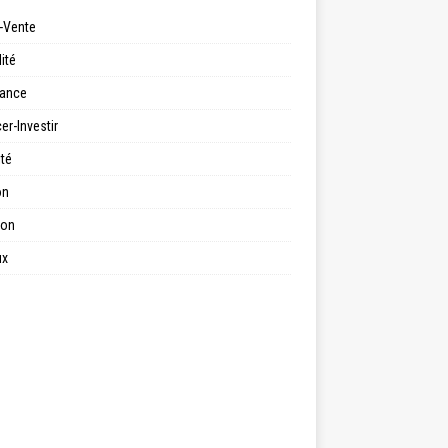
-Vente
ité
ance
er-Investir
ité
on
ion
ux