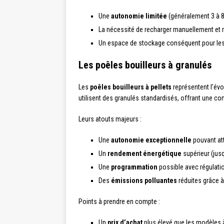
Une
autonomie limitée
(généralement 3 à 8 
La nécessité de recharger manuellement et r
Un espace de stockage conséquent pour le
Les poêles bouilleurs à granulés
Les
poêles bouilleurs à pellets
représentent l’évo
utilisent des granulés standardisés, offrant une 
Leurs atouts majeurs :
Une
autonomie exceptionnelle
pouvant att
Un
rendement énergétique
supérieur (jus
Une
programmation
possible avec régulati
Des
émissions polluantes
réduites grâce 
Points à prendre en compte :
Un
prix d’achat
plus élevé que les modèles