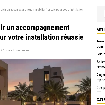
hoisir un accompagnement immobilier français pour votre installation
isir un accompagnement
ARTI
ur votre installation réussie
Travau
domma
Commentaires fermés
Fortun
Adrie
l’immo
7 age
rapid
Quel p
CATÉ