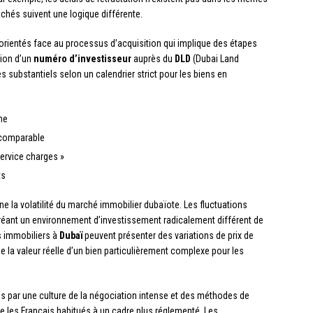
achés suivent une logique différente.
orientés face au processus d’acquisition qui implique des étapes
tion d’un
numéro d’investisseur
auprès du
DLD
(Dubai Land
substantiels selon un calendrier strict pour les biens en
me
 comparable
service charges »
ts
e la volatilité du marché immobilier dubaïote. Les fluctuations
créant un environnement d’investissement radicalement différent de
es immobiliers à
Dubaï
peuvent présenter des variations de prix de
 la valeur réelle d’un bien particulièrement complexe pour les
s par une culture de la négociation intense et des méthodes de
se les Français habitués à un cadre plus réglementé. Les