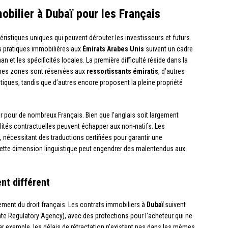
obilier à Dubaï pour les Français
ristiques uniques qui peuvent dérouter les investisseurs et futurs
es pratiques immobilières aux
Émirats Arabes Unis
suivent un cadre
an et les spécificités locales. La première difficulté réside dans la
aines zones sont réservées aux
ressortissants émiratis
, d’autres
iques, tandis que d’autres encore proposent la pleine propriété
ur pour de nombreux Français. Bien que l’anglais soit largement
ilités contractuelles peuvent échapper aux non-natifs. Les
, nécessitant des traductions certifiées pour garantir une
tte dimension linguistique peut engendrer des malentendus aux
nt différent
ment du droit français. Les contrats immobiliers à
Dubaï
suivent
te Regulatory Agency), avec des protections pour l’acheteur qui ne
ar exemple, les délais de rétractation n’existent pas dans les mêmes