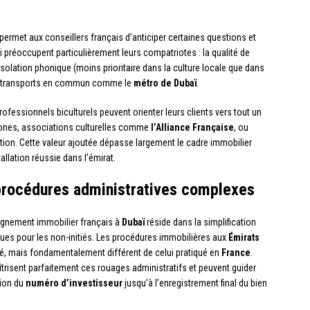
ermet aux conseillers français d’anticiper certaines questions et
 préoccupent particulièrement leurs compatriotes : la qualité de
l’isolation phonique (moins prioritaire dans la culture locale que dans
des transports en commun comme le
métro de Dubaï
.
ofessionnels biculturels peuvent orienter leurs clients vers tout un
ones, associations culturelles comme
l’Alliance Française
, ou
tion. Cette valeur ajoutée dépasse largement le cadre immobilier
allation réussie dans l’émirat.
 procédures administratives complexes
agnement immobilier français à
Dubaï
réside dans la simplification
ues pour les non-initiés. Les procédures immobilières aux
Émirats
sé, mais fondamentalement différent de celui pratiqué en
France
.
risent parfaitement ces rouages administratifs et peuvent guider
tion du
numéro d’investisseur
jusqu’à l’enregistrement final du bien