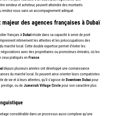
re vendeur et acheteur, peuvent atteindre des montants
urs au rendez-vous sans un accompagnement adéquat.
ut majeur des agences françaises à Dubaï
lier français à
Dubaï
réside dans sa capacité à servir de pont
mprennent intimement les attentes et les préoccupations des
 du marché local. Cette double expertise permet d’éviter les
s négociations avec des propriétaires ou promoteurs émiratis, où les
e ceux pratiqués en
France
.
aï
depuis plusieurs années ont développé une connaissance
dances du marché local. Ils peuvent ainsi orienter leurs compatriotes
e de vie et à leurs attentes, qu’il s’agisse de
Downtown Dubai
pour
 prestige, ou de
Jumeirah Village Circle
pour son caractère plus
inguistique
avantage considérable dans un processus aussi complexe qu’une