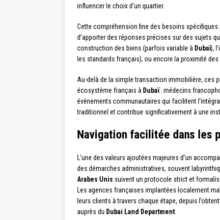
influencer le choix d’un quartier.
Cette compréhension fine des besoins spécifiques p
d’apporter des réponses précises sur des sujets qui
construction des biens (parfois variable à
Dubaï
), 
les standards français), ou encore la proximité 
Au-delà de la simple transaction immobilière, ces pr
écosystème français à
Dubaï
: médecins francoph
événements communautaires qui facilitent l’intégra
traditionnel et contribue significativement à une inst
Navigation facilitée dans les
L’une des valeurs ajoutées majeures d’un accomp
des démarches administratives, souvent labyrinthiq
Arabes Unis
suivent un protocole strict et formali
Les agences françaises implantées localement maît
leurs clients à travers chaque étape, depuis l’obten
auprès du
Dubai Land Department
.