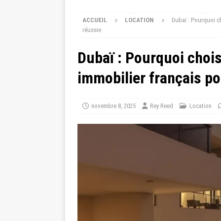
ACCUEIL
LOCATION
Dubaï : Pourquoi c
réussie
Dubaï : Pourquoi cho
immobilier français po
novembre 8, 2025
Rey Reed
Location