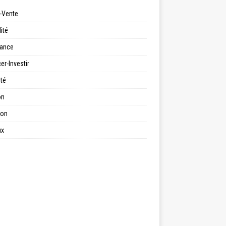
-Vente
ité
ance
er-Investir
ité
on
ion
ux