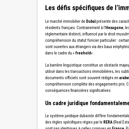
Les défis spécifiques de l’imm
Le marché immobilier de
Dubaï
présente des caracté
résidents français. Contrairement à l’
Hexagone
, l
réglementaire distinct, influencé par le droit musulm
compréhension du statut foncier particulier : cert
sont ouvertes aux étrangers via des baux emphytéot
dans le cadre du «
freehold
« .
La barrière linguistique constitue un obstacle maje
utilisé dans les transactions immobilières, les subt
documents officiels sont souvent rédigés en
arabe
compréhension complète des engagements pris. Ce
conséquences financières significatives.
Un cadre juridique fondamentaleme
Le système juridique dubaïote diffère fondamentale
des règles spécifiques régies par le
RERA
(Real Esta
sont pas identiques à celles connues en
France
. P