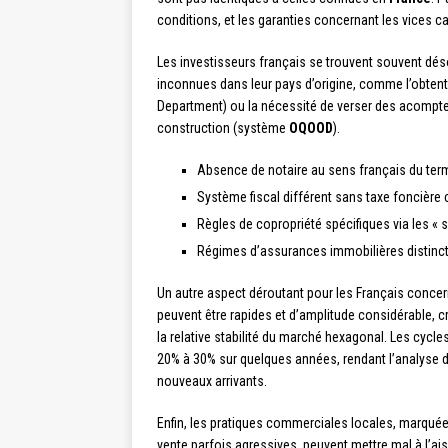
conditions, et les garanties concernant les vices c
Les investisseurs français se trouvent souvent dés
inconnues dans leur pays d’origine, comme l’obten
Department) ou la nécessité de verser des acomptes 
construction (système
OQOOD
).
Absence de notaire au sens français du ter
Système fiscal différent sans taxe foncière
Règles de copropriété spécifiques via les « 
Régimes d’assurances immobilières distinc
Un autre aspect déroutant pour les Français concern
peuvent être rapides et d’amplitude considérable, 
la relative stabilité du marché hexagonal. Les cycl
20% à 30% sur quelques années, rendant l’analyse de
nouveaux arrivants.
Enfin, les pratiques commerciales locales, marquée
vente parfois agressives, peuvent mettre mal à l’ai