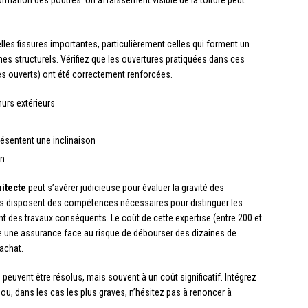
rmation des poutres. Un affaissement visible de la toiture peut
les fissures importantes, particulièrement celles qui forment un
es structurels. Vérifiez que les ouvertures pratiquées dans ces
es ouverts) ont été correctement renforcées.
murs extérieurs
ésentent une inclinaison
on
hitecte
peut s’avérer judicieuse pour évaluer la gravité des
els disposent des compétences nécessaires pour distinguer les
 des travaux conséquents. Le coût de cette expertise (entre 200 et
te une assurance face au risque de débourser des dizaines de
’achat.
 peuvent être résolus, mais souvent à un coût significatif. Intégrez
 ou, dans les cas les plus graves, n’hésitez pas à renoncer à