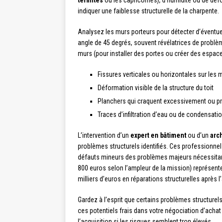
termites
ou les capricornes), d’humidité ou de défo
indiquer une faiblesse structurelle de la charpente.
Analysez les murs porteurs pour détecter d’éventuel
angle de 45 degrés, souvent révélatrices de problèm
murs (pour installer des portes ou créer des espac
Fissures verticales ou horizontales sur les 
Déformation visible de la structure du toit
Planchers qui craquent excessivement ou pr
Traces d’infiltration d’eau ou de condensati
L’intervention d’un
expert en bâtiment
ou d’un
arc
problèmes structurels identifiés. Ces professionn
défauts mineurs des problèmes majeurs nécessitant
800 euros selon l’ampleur de la mission) représen
milliers d’euros en réparations structurelles après l
Gardez à l’esprit que certains problèmes structurels
ces potentiels frais dans votre négociation d’achat
l’acquisition si les risques semblent trop élevés.