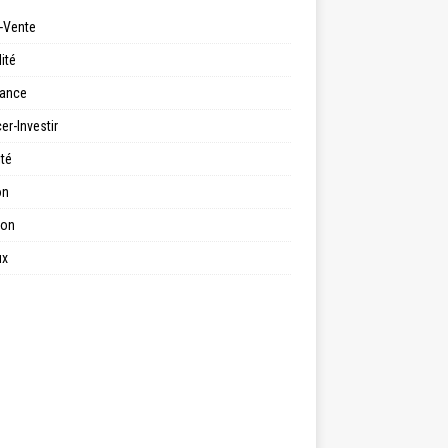
-Vente
ité
ance
er-Investir
ité
on
ion
ux