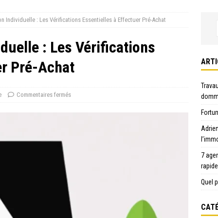
 Individuelle : Les Vérifications Essentielles à Effectuer Pré-Achat
duelle : Les Vérifications
ARTI
er Pré-Achat
Travau
e
Commentaires fermés
domma
Fortun
Adrie
l’immo
7 age
rapid
Quel p
CATÉ