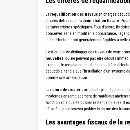
Les critères de requalificati
La
requalification des travaux
en charges déductib
strictes définies par l’
administration fiscale
. Pour
certains critères spécifiques. Tout d’abord, ils doiv
conserver, sans en modifier la consistance, l’agenc
et de réfection sont généralement éligibles à cette r
Il est crucial de distinguer ces travaux de ceux c
nouvelles
, qui ne peuvent pas être déduits imméd
exemple, le remplacement d’une chaudière défectueu
déductible, tandis que l’installation d’un système d
comme une amélioration.
La
nature des matériaux
utilisés joue également un
modernes en remplacement de matériaux anciens n’e
fonction et la qualité du bien restent similaires. Il
détaillées pour pouvoir justifier la nature des travau
Les avantages fiscaux de la re