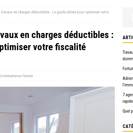
s travaux en charges déductibles : Le guide ultime pour optimiser votre
avaux en charges déductibles :
ARTI
timiser votre fiscalité
Travau
domma
Fortun
Commentaires fermés
Adrie
l’immo
7 age
rapid
Quel p
CATÉ