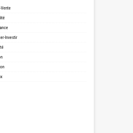
-Vente
ité
ance
er-Investir
ité
on
ion
ux