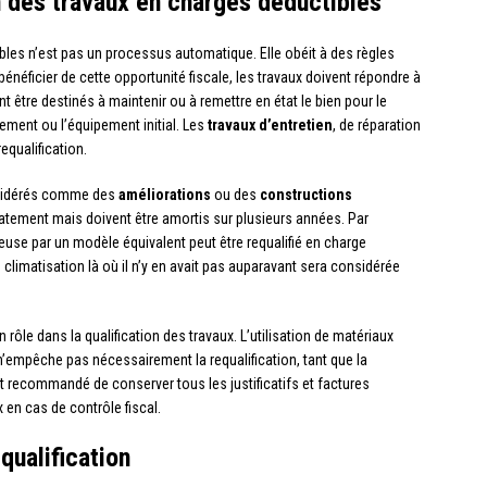
on des travaux en charges déductibles
les n’est pas un processus automatique. Elle obéit à des règles
 bénéficier de cette opportunité fiscale, les travaux doivent répondre à
ent être destinés à maintenir ou à remettre en état le bien pour le
ement ou l’équipement initial. Les
travaux d’entretien
, de réparation
equalification.
onsidérés comme des
améliorations
ou des
constructions
iatement mais doivent être amortis sur plusieurs années. Par
se par un modèle équivalent peut être requalifié en charge
e climatisation là où il n’y en avait pas auparavant sera considérée
 rôle dans la qualification des travaux. L’utilisation de matériaux
mpêche pas nécessairement la requalification, tant que la
 est recommandé de conserver tous les justificatifs et factures
x en cas de contrôle fiscal.
qualification