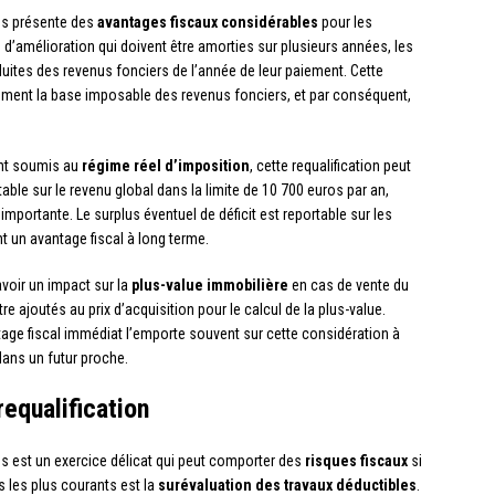
les présente des
avantages fiscaux considérables
pour les
 d’amélioration qui doivent être amorties sur plusieurs années, les
uites des revenus fonciers de l’année de leur paiement. Cette
ement la base imposable des revenus fonciers, et par conséquent,
ont soumis au
régime réel d’imposition
, cette requalification peut
table sur le revenu global dans la limite de 10 700 euros par an,
importante. Le surplus éventuel de déficit est reportable sur les
t un avantage fiscal à long terme.
 avoir un impact sur la
plus-value immobilière
en cas de vente du
re ajoutés au prix d’acquisition pour le calcul de la plus-value.
age fiscal immédiat l’emporte souvent sur cette considération à
dans un futur proche.
requalification
es est un exercice délicat qui peut comporter des
risques fiscaux
si
s les plus courants est la
surévaluation des travaux déductibles
.