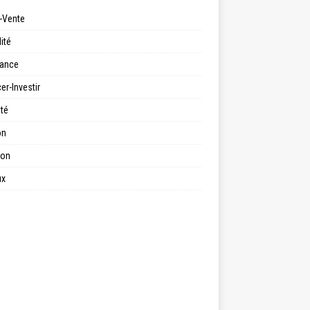
-Vente
ité
ance
er-Investir
ité
on
ion
ux