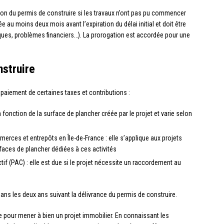
ion du permis de construire si les travaux n’ont pas pu commencer
 au moins deux mois avant l’expiration du délai initial et doit être
niques, problèmes financiers…). La prorogation est accordée pour une
nstruire
 paiement de certaines taxes et contributions :
fonction de la surface de plancher créée par le projet et varie selon
rces et entrepôts en Île-de-France : elle s’applique aux projets
faces de plancher dédiées à ces activités
tif (PAC) : elle est due si le projet nécessite un raccordement au
dans les deux ans suivant la délivrance du permis de construire.
e pour mener à bien un projet immobilier. En connaissant les