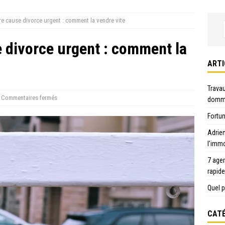
e cause divorce urgent : comment la vendre vite
 divorce urgent : comment la
ARTI
Travau
Commentaires fermés
domma
Fortun
Adrie
l’immo
7 age
rapid
Quel p
CATÉ