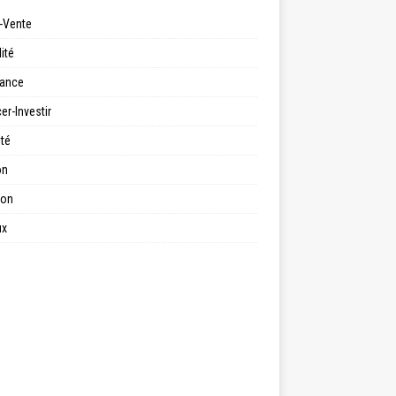
-Vente
ité
ance
er-Investir
ité
on
ion
ux