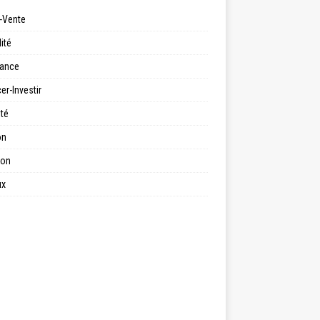
-Vente
ité
ance
er-Investir
ité
on
ion
ux