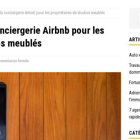
la conciergerie Airbnb pour les propriétaires de studios meublés
nciergerie Airbnb pour les
ARTI
ios meublés
Auto e
mentaires fermés
Travau
domma
Fortun
Adrie
l’immo
7 age
rapid
CATÉ