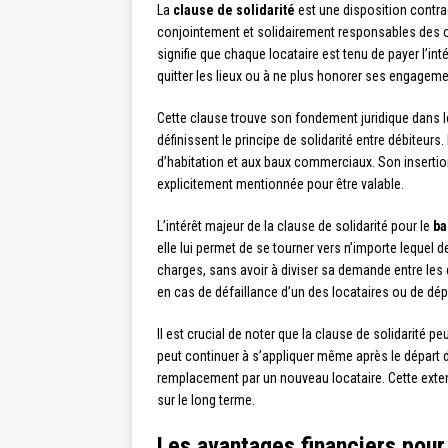
La
clause de solidarité
est une disposition contrac
conjointement et solidairement responsables des o
signifie que chaque locataire est tenu de payer l’int
quitter les lieux ou à ne plus honorer ses engageme
Cette clause trouve son fondement juridique dans 
définissent le principe de solidarité entre débiteurs
d’habitation et aux baux commerciaux. Son insertion
explicitement mentionnée pour être valable.
L’intérêt majeur de la clause de solidarité pour le
ba
elle lui permet de se tourner vers n’importe lequel d
charges, sans avoir à diviser sa demande entre les d
en cas de défaillance d’un des locataires ou de dépa
Il est crucial de noter que la clause de solidarité peu
peut continuer à s’appliquer même après le départ d’
remplacement par un nouveau locataire. Cette exten
sur le long terme.
Les avantages financiers pour 