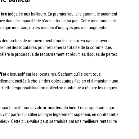
ière
inégalée aux bailleurs. En premier lieu, elle garantit le paiement
ouve dans l’incapacité de s’acquitter de sa part. Cette assurance est
mique incertain, où les risques d’impayés peuvent augmenter.
s démarches de recouvrement pour le bailleur. En cas de loyers
 lequel des locataires pour réclamer la totalité de la somme due,
ccélère le processus de recouvrement et réduit les risques de pertes
ffet dissuasif
sur les locataires. Sachant qu’ils sont tous
rellement incités à choisir des colocataires fiables et à maintenir une
 Cette responsabilisation collective contribue à réduire les risques
impact positif sur la
valeur locative
du bien. Les propriétaires qui
uvent parfois justifier un loyer légèrement supérieur, en contrepartie
rieux. Cette plus-value peut se traduire par une meilleure rentabilité