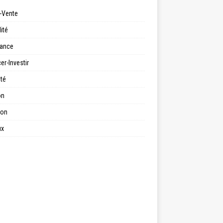
-Vente
ité
ance
er-Investir
ité
on
ion
ux