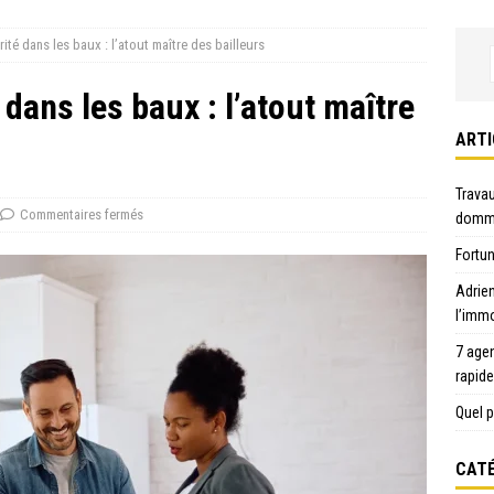
ité dans les baux : l’atout maître des bailleurs
 dans les baux : l’atout maître
ARTI
Travau
Commentaires fermés
domma
Fortun
Adrie
l’immo
7 age
rapid
Quel p
CATÉ