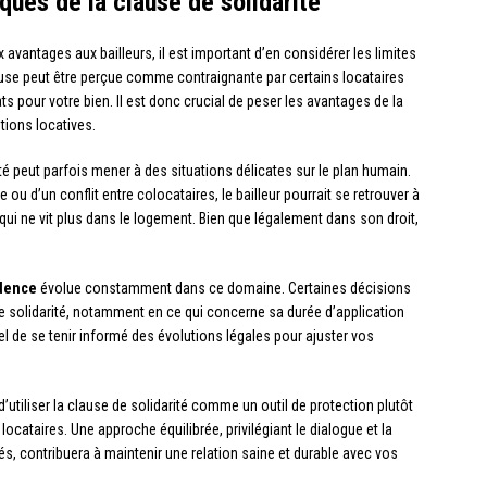
ques de la clause de solidarité
avantages aux bailleurs, il est important d’en considérer les limites
lause peut être perçue comme contraignante par certains locataires
ats pour votre bien. Il est donc crucial de peser les avantages de la
ptions locatives.
rité peut parfois mener à des situations délicates sur le plan humain.
ou d’un conflit entre colocataires, le bailleur pourrait se retrouver à
qui ne vit plus dans le logement. Bien que légalement dans son droit,
udence
évolue constamment dans ce domaine. Certaines décisions
 de solidarité, notamment en ce qui concerne sa durée d’application
iel de se tenir informé des évolutions légales pour ajuster vos
d’utiliser la clause de solidarité comme un outil de protection plutôt
ataires. Une approche équilibrée, privilégiant le dialogue et la
és, contribuera à maintenir une relation saine et durable avec vos