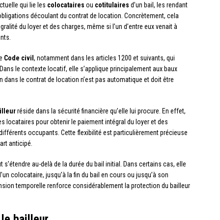
tuelle qui lie les
colocataires
ou
cotitulaires
d’un bail, les rendant
bligations découlant du contrat de location. Concrètement, cela
égralité du loyer et des charges, même si l’un d’entre eux venait à
nts.
le
Code civil
, notamment dans les articles 1200 et suivants, qui
. Dans le contexte locatif, elle s’applique principalement aux baux
 dans le contrat de location n’est pas automatique et doit être
illeur
réside dans la sécurité financière qu’elle lui procure. En effet,
es locataires pour obtenir le paiement intégral du loyer et des
ifférents occupants. Cette flexibilité est particulièrement précieuse
rt anticipé.
t s’étendre au-delà de la durée du bail initial. Dans certains cas, elle
un colocataire, jusqu’à la fin du bail en cours ou jusqu’à son
sion temporelle renforce considérablement la protection du bailleur
le bailleur