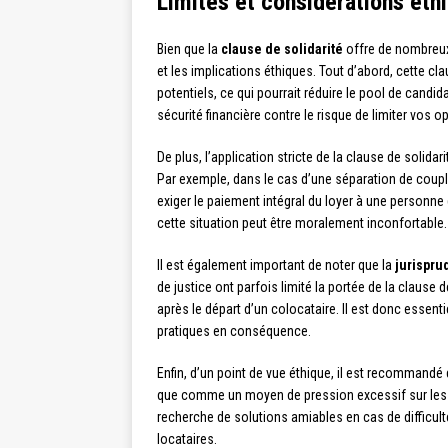
Limites et considérations éthi
Bien que la
clause de solidarité
offre de nombreux 
et les implications éthiques. Tout d’abord, cette c
potentiels, ce qui pourrait réduire le pool de candid
sécurité financière contre le risque de limiter vos o
De plus, l’application stricte de la clause de solida
Par exemple, dans le cas d’une séparation de couple 
exiger le paiement intégral du loyer à une personne 
cette situation peut être moralement inconfortable.
Il est également important de noter que la
jurispr
de justice ont parfois limité la portée de la clause
après le départ d’un colocataire. Il est donc essent
pratiques en conséquence.
Enfin, d’un point de vue éthique, il est recommandé 
que comme un moyen de pression excessif sur les loc
recherche de solutions amiables en cas de difficult
locataires.