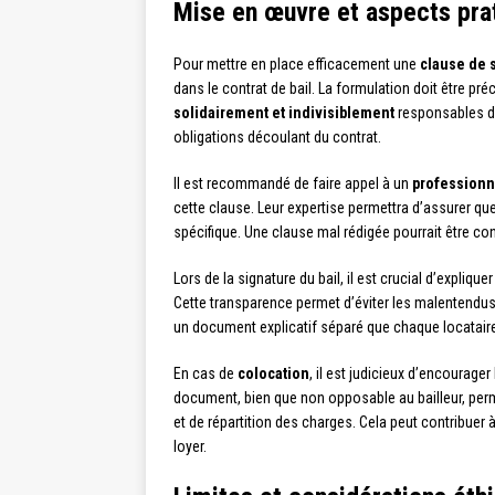
Mise en œuvre et aspects prat
Pour mettre en place efficacement une
clause de s
dans le contrat de bail. La formulation doit être pré
solidairement et indivisiblement
responsables du
obligations découlant du contrat.
Il est recommandé de faire appel à un
professionn
cette clause. Leur expertise permettra d’assurer que
spécifique. Une clause mal rédigée pourrait être con
Lors de la signature du bail, il est crucial d’expliqu
Cette transparence permet d’éviter les malentendus fut
un document explicatif séparé que chaque locatair
En cas de
colocation
, il est judicieux d’encourager
document, bien que non opposable au bailleur, perm
et de répartition des charges. Cela peut contribuer à
loyer.