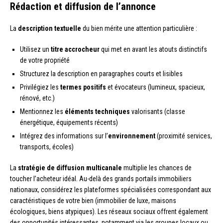
Rédaction et diffusion de l’annonce
La
description textuelle
du bien mérite une attention particulière :
Utilisez un
titre accrocheur
qui met en avant les atouts distinctifs
de votre propriété
Structurez la description en paragraphes courts et lisibles
Privilégiez les
termes positifs
et évocateurs (lumineux, spacieux,
rénové, etc.)
Mentionnez les
éléments techniques
valorisants (classe
énergétique, équipements récents)
Intégrez des informations sur l’
environnement
(proximité services,
transports, écoles)
La
stratégie de diffusion multicanale
multiplie les chances de
toucher l’acheteur idéal. Au-delà des grands portails immobiliers
nationaux, considérez les plateformes spécialisées correspondant aux
caractéristiques de votre bien (immobilier de luxe, maisons
écologiques, biens atypiques). Les réseaux sociaux offrent également
des opportunités intéressantes, notamment via les groupes locaux ou