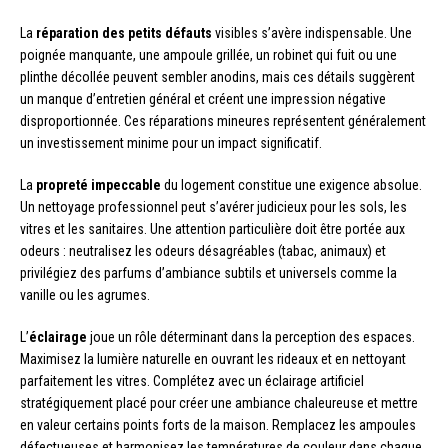
La
réparation des petits défauts
visibles s’avère indispensable. Une
poignée manquante, une ampoule grillée, un robinet qui fuit ou une
plinthe décollée peuvent sembler anodins, mais ces détails suggèrent
un manque d’entretien général et créent une impression négative
disproportionnée. Ces réparations mineures représentent généralement
un investissement minime pour un impact significatif.
La
propreté impeccable
du logement constitue une exigence absolue.
Un nettoyage professionnel peut s’avérer judicieux pour les sols, les
vitres et les sanitaires. Une attention particulière doit être portée aux
odeurs : neutralisez les odeurs désagréables (tabac, animaux) et
privilégiez des parfums d’ambiance subtils et universels comme la
vanille ou les agrumes.
L’
éclairage
joue un rôle déterminant dans la perception des espaces.
Maximisez la lumière naturelle en ouvrant les rideaux et en nettoyant
parfaitement les vitres. Complétez avec un éclairage artificiel
stratégiquement placé pour créer une ambiance chaleureuse et mettre
en valeur certains points forts de la maison. Remplacez les ampoules
défectueuses et harmonisez les températures de couleur dans chaque