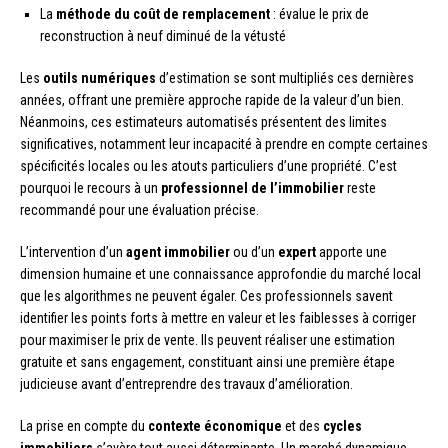
La
méthode du coût de remplacement
: évalue le prix de
reconstruction à neuf diminué de la vétusté
Les
outils numériques
d’estimation se sont multipliés ces dernières
années, offrant une première approche rapide de la valeur d’un bien.
Néanmoins, ces estimateurs automatisés présentent des limites
significatives, notamment leur incapacité à prendre en compte certaines
spécificités locales ou les atouts particuliers d’une propriété. C’est
pourquoi le recours à un
professionnel de l’immobilier
reste
recommandé pour une évaluation précise.
L’intervention d’un
agent immobilier
ou d’un
expert
apporte une
dimension humaine et une connaissance approfondie du marché local
que les algorithmes ne peuvent égaler. Ces professionnels savent
identifier les points forts à mettre en valeur et les faiblesses à corriger
pour maximiser le prix de vente. Ils peuvent réaliser une estimation
gratuite et sans engagement, constituant ainsi une première étape
judicieuse avant d’entreprendre des travaux d’amélioration.
La prise en compte du
contexte économique
et des
cycles
immobiliers
s’avère tout aussi déterminante. Un marché dynamique