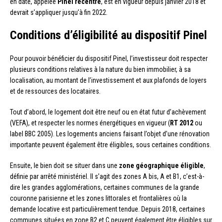
en date, appelée
Pinel recentré
, est en vigueur depuis janvier 2018 et
devrait s’appliquer jusqu’à fin 2022.
Conditions d’éligibilité au dispositif Pinel
Pour pouvoir bénéficier du dispositif Pinel, l’investisseur doit respecter
plusieurs conditions relatives à la nature du bien immobilier, à sa
localisation, au montant de l’investissement et aux plafonds de loyers
et de ressources des locataires.
Tout d’abord, le logement doit être neuf ou en état futur d’achèvement
(VEFA), et respecter les normes énergétiques en vigueur (
RT 2012
ou
label BBC 2005). Les logements anciens faisant l’objet d’une rénovation
importante peuvent également être éligibles, sous certaines conditions.
Ensuite, le bien doit se situer dans une
zone géographique éligible
,
définie par arrêté ministériel. Il s’agit des zones A bis, A et B1, c’est-à-
dire les grandes agglomérations, certaines communes de la grande
couronne parisienne et les zones littorales et frontalières où la
demande locative est particulièrement tendue. Depuis 2018, certaines
communes situées en zone B2 et C peuvent également être éligibles sur