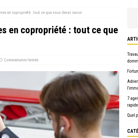
ires en copropriété : tout ce que vous devez savoir
es en copropriété : tout ce que
ARTI
Travau
Commentaires fermés
domma
Fortun
Adrie
l’immo
7 age
rapid
Quel p
CATÉ