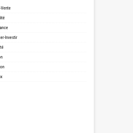
-Vente
ité
ance
er-Investir
ité
on
ion
ux