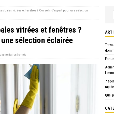
es baies vitrées et fenêtres ? Conseils d’expert pour une sélection
ies vitrées et fenêtres ?
ARTI
 une sélection éclairée
Travau
domma
ommentaires fermés
Fortun
Adrie
l’immo
7 age
rapid
Quel p
CATÉ