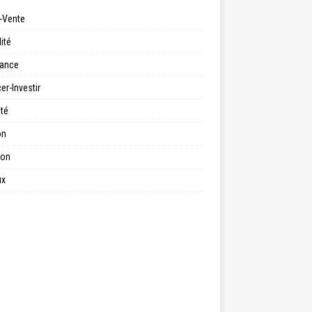
-Vente
ité
ance
er-Investir
ité
on
ion
ux