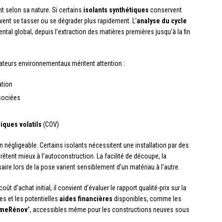
t selon sa nature. Si certains
isolants synthétiques
conservent
uvent se tasser ou se dégrader plus rapidement. L’
analyse du cycle
tal global, depuis l’extraction des matières premières jusqu’à la fin
ateurs environnementaux méritent attention :
tion
ociées
ques volatils
(COV)
 négligeable. Certains isolants nécessitent une installation par des
prêtent mieux à l’autoconstruction. La facilité de découpe, la
aire lors de la pose varient sensiblement d’un matériau à l’autre.
oût d’achat initial, il convient d’évaluer le rapport qualité-prix sur la
es et les potentielles
aides financières
disponibles, comme les
imeRénov’
, accessibles même pour les constructions neuves sous