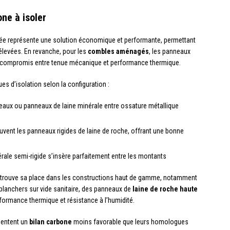
one à isoler
ée représente une solution économique et performante, permettant
élevées. En revanche, pour les
combles aménagés
, les panneaux
r compromis entre tenue mécanique et performance thermique.
es d’isolation selon la configuration :
uleaux ou panneaux de laine minérale entre ossature métallique
souvent les panneaux rigides de laine de roche, offrant une bonne
nérale semi-rigide s’insère parfaitement entre les montants
trouve sa place dans les constructions haut de gamme, notamment
 planchers sur vide sanitaire, des panneaux de
laine de roche haute
rformance thermique et résistance à l’humidité.
entent un
bilan carbone
moins favorable que leurs homologues