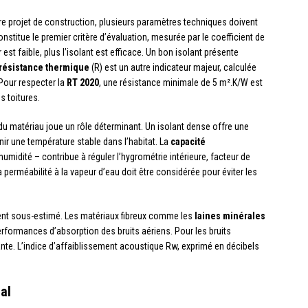
e projet de construction, plusieurs paramètres techniques doivent
nstitue le premier critère d’évaluation, mesurée par le coefficient de
est faible, plus l’isolant est efficace. Un bon isolant présente
résistance thermique
(R) est un autre indicateur majeur, calculée
 Pour respecter la
RT 2020
, une résistance minimale de 5 m².K/W est
 toitures.
u matériau joue un rôle déterminant. Un isolant dense offre une
nir une température stable dans l’habitat. La
capacité
’humidité – contribue à réguler l’hygrométrie intérieure, facteur de
la perméabilité à la vapeur d’eau doit être considérée pour éviter les
ent sous-estimé. Les matériaux fibreux comme les
laines minérales
rformances d’absorption des bruits aériens. Pour les bruits
ante. L’indice d’affaiblissement acoustique Rw, exprimé en décibels
al