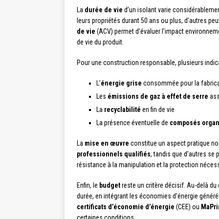
La
durée de vie
d’un isolant varie considérablemen
leurs propriétés durant 50 ans ou plus, d’autres pe
de vie
(ACV) permet d’évaluer l’impact environnemen
de vie du produit.
Pour une construction responsable, plusieurs indic
L’
énergie grise
consommée pour la fabrica
Les
émissions de gaz à effet de serre
ass
La
recyclabilité
en fin de vie
La présence éventuelle de
composés organi
La
mise en œuvre
constitue un aspect pratique non
professionnels qualifiés
, tandis que d’autres se 
résistance à la manipulation et la protection nécess
Enfin, le
budget
reste un critère décisif. Au-delà du c
durée, en intégrant les économies d’énergie généré
certificats d’économie d’énergie
(CEE) ou
MaPr
certaines conditions.