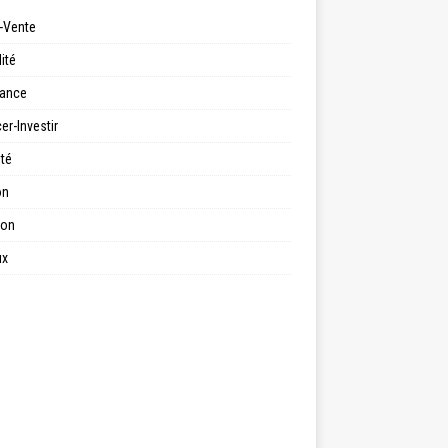
-Vente
ité
ance
er-Investir
ité
on
ion
ux