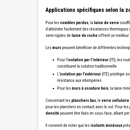
Applications spécifiques selon la z
Pour les
combles perdus
, la
laine de verre
souffl
d’atteindre facilement des résistances thermiques 
semi-rigides de
laine de roche
offrent un meilleu
Les
murs
peuvent bénéficier de différentes techniqu
Pour l’
isolation par l’intérieur
(ITI), les ro
constituent la solution traditionnelle
L’
isolation par l’extérieur
(ITE) privilégie 
résistance aux intempéries
Pour les
murs à ossature bois
, la laine mi
Concernant les
planchers bas
, le
verre cellulaire
pour les planchers en contact avec le sol. Pour les
densité
peuvent être fixés en sous-face, alliant pe
Il convient de noter que les
isolants minéraux
prés