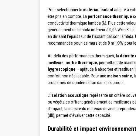
Pour sélectionner le
matériau isolant
adapté à votr
être pris en compte. La
performance thermique
co
conductivité thermique lambda (λ). Plus cette valeur 
généralement un lambda inférieur à 0,04 W/m.K. La
en divisant l’épaisseur de l’isolant par son lambda.
recommandée pour les murs et de 8 m².K/W pour les
Au-delà des performances thermiques, la
densité
d
meilleure
inertie thermique
, permettant de mainte
hygroscopique
– aptitude à absorber et restituer l
confort non négligeable. Pour une
maison saine
, 
problèmes de condensation dans les parois.
L’
isolation acoustique
représente un critère souv
ou végétales offrent généralement de meilleures pe
d’impact, la densité du matériau devient prépondér
(dB), permet d’évaluer cette capacité.
Durabilité et impact environnement