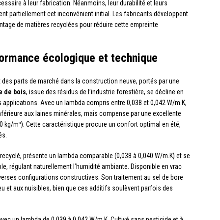
ssaire à leur fabrication. Néanmoins, leur durabilité et leurs
partiellement cet inconvénient initial. Les fabricants développent
tage de matières recyclées pour réduire cette empreinte
formance écologique et technique
des parts de marché dans la construction neuve, portés par une
re de bois
, issue des résidus de l’industrie forestière, se décline en
s applications. Avec un lambda compris entre 0,038 et 0,042 W/m.K,
nférieure aux laines minérales, mais compense par une excellente
0 kg/m³). Cette caractéristique procure un confort optimal en été,
és.
er recyclé, présente un lambda comparable (0,038 à 0,040 W/m.K) et se
e, régulant naturellement l’humidité ambiante. Disponible en vrac
iverses configurations constructives. Son traitement au sel de bore
eu et aux nuisibles, bien que ces additifs soulèvent parfois des
avec un lambda de 0,039 à 0,042 W/m.K. Cultivé sans pesticide et à