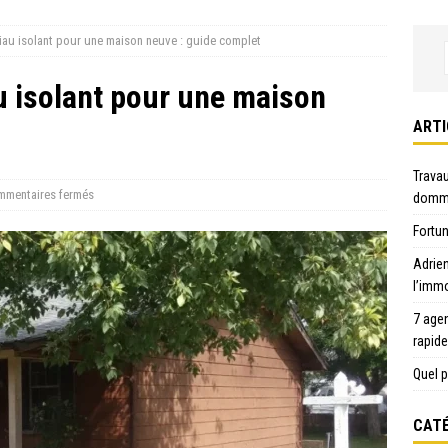
riau isolant pour une maison neuve : guide complet
u isolant pour une maison
ARTI
Travau
mentaires fermés
domma
Fortun
Adrie
l’immo
7 age
rapid
Quel p
CATÉ