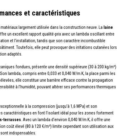
rmances et caractéristiques
 matériaux largement utilisée dans la construction neuve. La
laine
fre un excellent rapport qualité-prix avec un lambda oscillant entre
lation et l’installation, tandis que son caractère incombustible
âtiment. Toutefois, elle peut provoquer des irritations cutanées lors
tion adaptés.
olcaniques fondues, présente une densité supérieure (30 à 200 kg/m³)
 Son lambda, compris entre 0,033 et 0,040 W/m.K, la place parmi les
levées, elle constitue une barrière efficace contre la propagation
ensibilité à l’humidité, pouvant altérer ses performances thermiques
exceptionnelle à la compression (jusqu’à 1,6 MPa) et son
Ces caractéristiques en font l’isolant idéal pour les zones fortement
es-terrasses
. Avec un lambda d’environ 0,040 W/m.K, il offre une
on coût élevé (80 à 120 €/m²) limite cependant son utilisation aux
 sont indispensables.