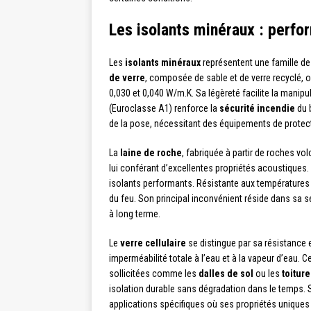
Les isolants minéraux : perfo
Les
isolants minéraux
représentent une famille de
de verre
, composée de sable et de verre recyclé, of
0,030 et 0,040 W/m.K. Sa légèreté facilite la manipu
(Euroclasse A1) renforce la
sécurité incendie
du b
de la pose, nécessitant des équipements de protec
La
laine de roche
, fabriquée à partir de roches v
lui conférant d’excellentes propriétés acoustiques.
isolants performants. Résistante aux températures é
du feu. Son principal inconvénient réside dans sa s
à long terme.
Le
verre cellulaire
se distingue par sa résistance 
imperméabilité totale à l’eau et à la vapeur d’eau. 
sollicitées comme les
dalles de sol
ou les
toitur
isolation durable sans dégradation dans le temps. S
applications spécifiques où ses propriétés uniques