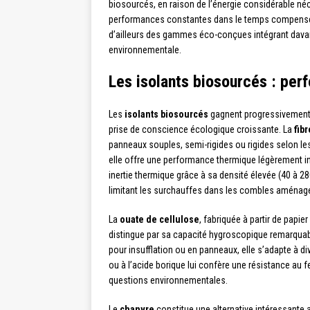
biosourcés, en raison de l’énergie considérable néce
performances constantes dans le temps compensent 
d’ailleurs des gammes éco-conçues intégrant davan
environnementale.
Les isolants biosourcés : per
Les
isolants biosourcés
gagnent progressivement 
prise de conscience écologique croissante. La
fib
panneaux souples, semi-rigides ou rigides selon le
elle offre une performance thermique légèrement i
inertie thermique grâce à sa densité élevée (40 à 28
limitant les surchauffes dans les combles aménag
La
ouate de cellulose
, fabriquée à partir de papi
distingue par sa capacité hygroscopique remarquabl
pour insufflation ou en panneaux, elle s’adapte à d
ou à l’acide borique lui confère une résistance au f
questions environnementales.
Le
chanvre
constitue une alternative intéressante 